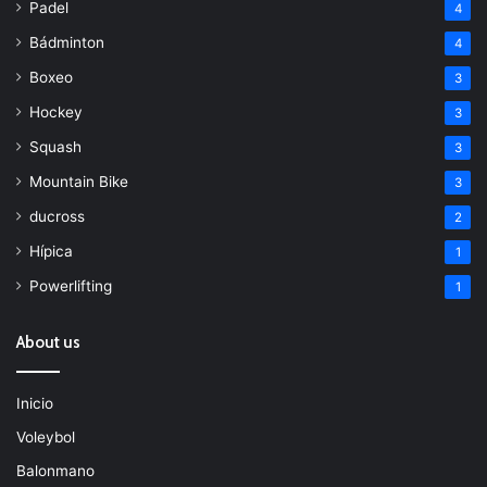
Padel
4
Bádminton
4
Boxeo
3
Hockey
3
Squash
3
Mountain Bike
3
ducross
2
Hípica
1
Powerlifting
1
About us
Inicio
Voleybol
Balonmano