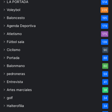
LA PORTADA
514
Voleybol
229
Baloncesto
195
Agenda Deportiva
179
Atletismo
175
Fútbol sala
139
Ciclismo
90
Portada
88
Balonmano
60
pedroneras
59
Entrevista
41
Artes marciales
38
golf
34
Halterofilia
34