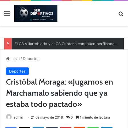
Menú
B
El CB Villarrobledo y el CB Criptana continúan perfilando sus plantillas
Inicio
/
Deportes
Deportes
Cristóbal Moraga: «Jugamos en
Marchamalo sabiendo que ya
estaba todo pactado»
admin
21 de mayo de 2019
0
1 minuto de lectura
Facebook
X
LinkedIn
Tumblr
Pinterest
Reddit
WhatsApp
Telegram