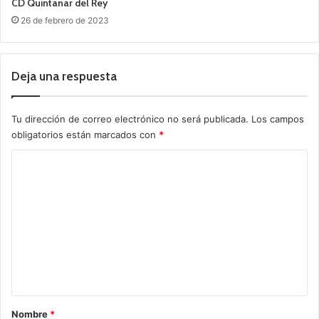
CD Quintanar del Rey
26 de febrero de 2023
Deja una respuesta
Tu dirección de correo electrónico no será publicada.
Los campos
obligatorios están marcados con
*
C
o
m
e
n
t
a
r
Nombre
*