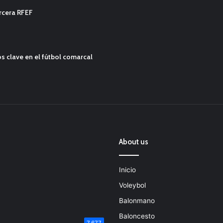
ercera RFEF
s clave en el fútbol comarcal
About us
Inicio
Voleybol
Balonmano
Baloncesto
7.677