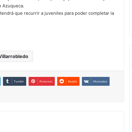
en Azuqueca.
endrá que recurrir a juveniles para poder completar la
Villarrobledo
Tumblr
Pinterest
Reddit
VKontakte