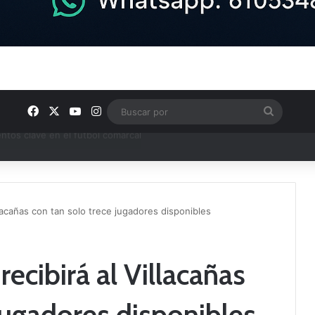
Facebook
X
YouTube
Instagram
Buscar
por
ptana continúan perfilando sus plantillas
illacañas con tan solo trece jugadores disponibles
recibirá al Villacañas
jugadores disponibles