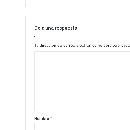
Deja una respuesta
Tu dirección de correo electrónico no será publicada
C
o
m
e
n
t
a
r
Nombre
*
i