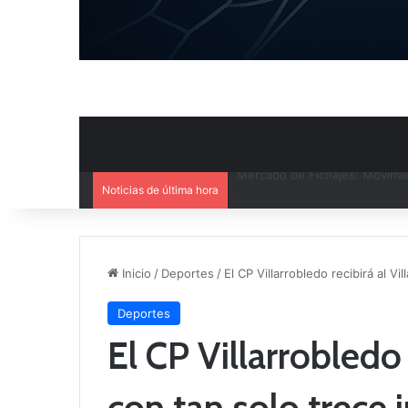
Noticias de última hora
El CB Villarrobledo y el CB Cri
Inicio
/
Deportes
/
El CP Villarrobledo recibirá al V
Deportes
El CP Villarrobledo 
con tan solo trece 