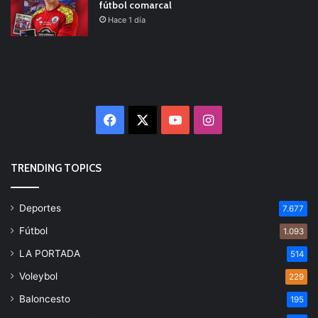
fútbol comarcal
Hace 1 día
Facebook
X
YouTube
Instagram
TRENDING TOPICS
Deportes
7.677
Fútbol
1.093
LA PORTADA
514
Voleybol
229
Baloncesto
195