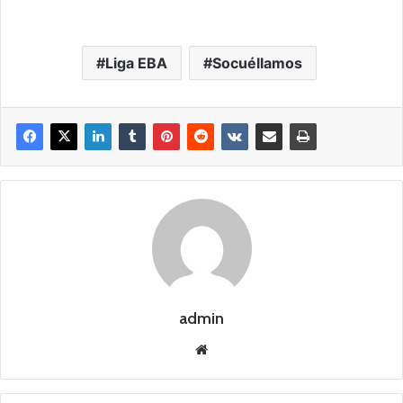
Liga EBA
Socuéllamos
admin
Siti
o
we