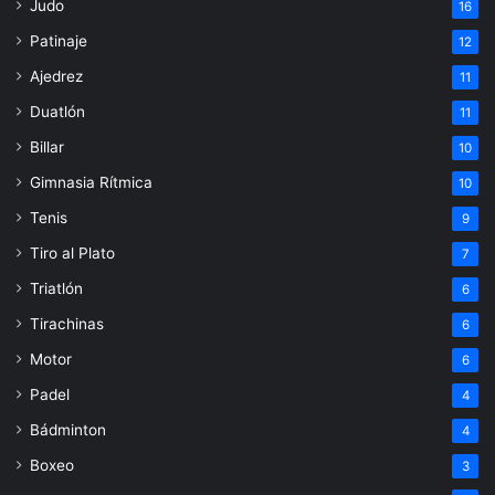
Judo
16
Patinaje
12
Ajedrez
11
Duatlón
11
Billar
10
Gimnasia Rítmica
10
Tenis
9
Tiro al Plato
7
Triatlón
6
Tirachinas
6
Motor
6
Padel
4
Bádminton
4
Boxeo
3