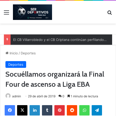
Menú
B
El CB Villarrobledo y el CB Criptana continúan perfilando sus plantillas
Inicio
/
Deportes
Deportes
Socuéllamos organizará la Final
Four de ascenso a Liga EBA
admin
29 de abril de 2019
0
1 minuto de lectura
Facebook
X
LinkedIn
Tumblr
Pinterest
Reddit
WhatsApp
Telegram