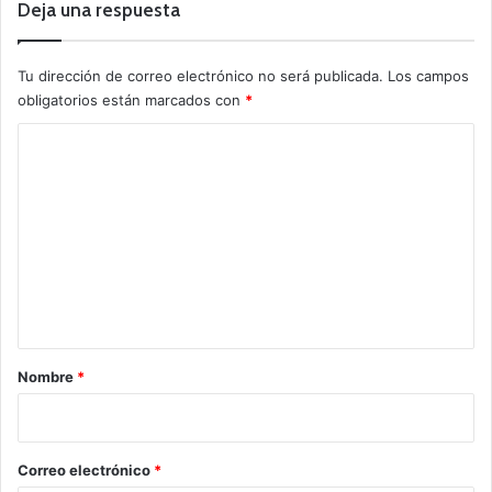
Deja una respuesta
Tu dirección de correo electrónico no será publicada.
Los campos
obligatorios están marcados con
*
C
o
m
e
n
t
a
r
Nombre
*
i
o
*
Correo electrónico
*