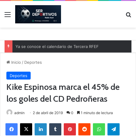
Menú
B
Ya se conoce el calendario de Tercera RFEF
Inicio
/
Deportes
Deportes
Kike Espinosa marca el 45% de
los goles del CD Pedroñeras
admin
2 de abril de 2019
0
1 minuto de lectura
Facebook
X
LinkedIn
Tumblr
Pinterest
Reddit
WhatsApp
Telegram