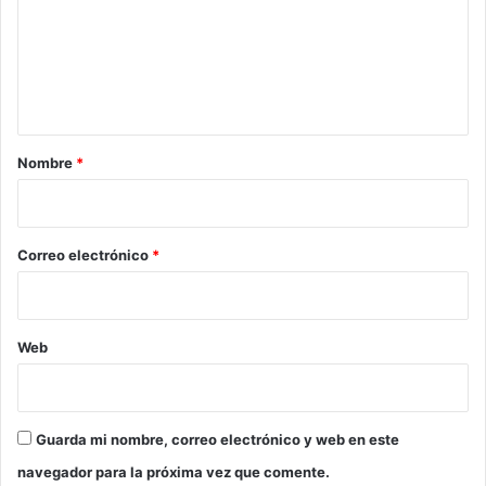
e
n
t
a
r
Nombre
*
i
o
*
Correo electrónico
*
Web
Guarda mi nombre, correo electrónico y web en este
navegador para la próxima vez que comente.