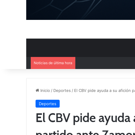
Noticias de última hora
Mercado de Fichajes: Movimie
Inicio
/
Deportes
/
El CBV pide ayuda a su afición p
Deportes
El CBV pide ayuda a
partido ante Zamo