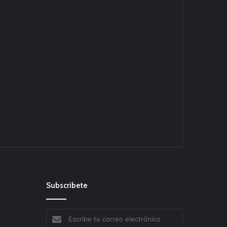
Subscribete
Escribe
tu