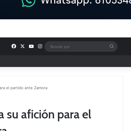
Facebook
X
YouTube
Instagram
Buscar
por
ntos clave en el fútbol comarcal
ara el partido ante Zamora
 su afición para el
ra