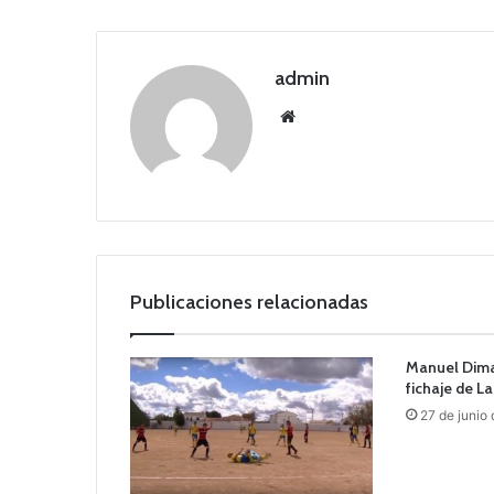
admin
Siti
o
we
b
Publicaciones relacionadas
Manuel Dima
fichaje de L
27 de junio