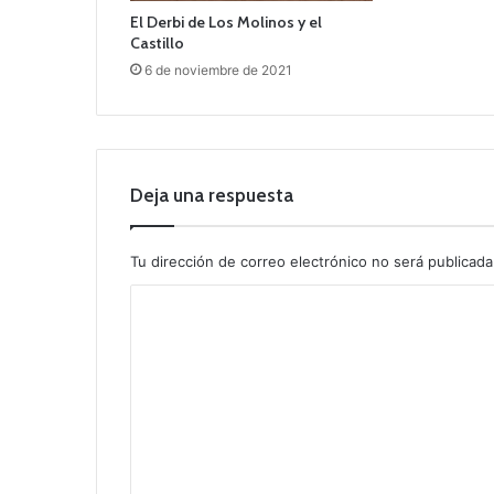
El Derbi de Los Molinos y el
Castillo
6 de noviembre de 2021
Deja una respuesta
Tu dirección de correo electrónico no será publicada
C
o
m
e
n
t