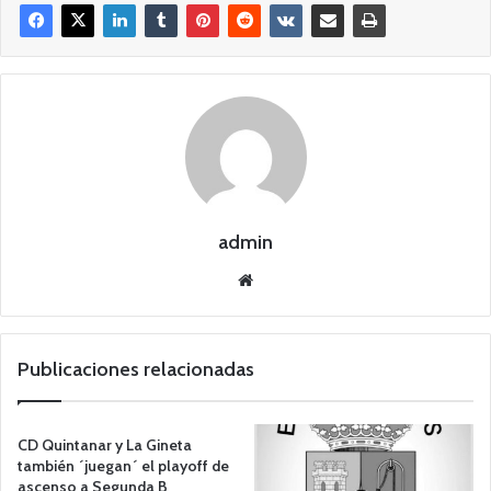
admin
Siti
o
we
b
Publicaciones relacionadas
CD Quintanar y La Gineta
también ´juegan´ el playoff de
ascenso a Segunda B