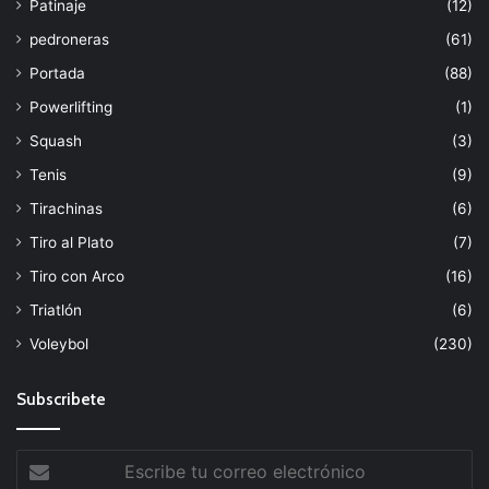
Patinaje
(12)
pedroneras
(61)
Portada
(88)
Powerlifting
(1)
Squash
(3)
Tenis
(9)
Tirachinas
(6)
Tiro al Plato
(7)
Tiro con Arco
(16)
Triatlón
(6)
Voleybol
(230)
Subscribete
Escribe
tu