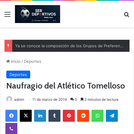
Menú
B
Ya se conoce la composición de los Grupos de Preferente y el calendario
Inicio
/
Deportes
Deportes
Naufragio del Atlético Tomelloso
admin
11 de marzo de 2019
0
3 minutos de lectura
Facebook
X
LinkedIn
Tumblr
Pinterest
Reddit
WhatsApp
Telegram
Viber