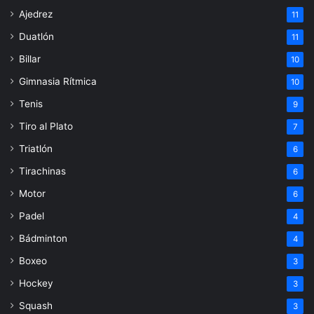
Ajedrez
11
Duatlón
11
Billar
10
Gimnasia Rítmica
10
Tenis
9
Tiro al Plato
7
Triatlón
6
Tirachinas
6
Motor
6
Padel
4
Bádminton
4
Boxeo
3
Hockey
3
Squash
3