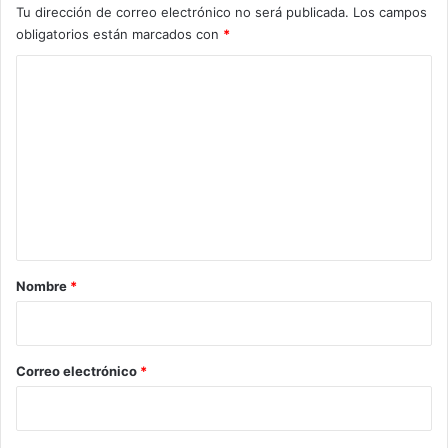
Tu dirección de correo electrónico no será publicada.
Los campos
obligatorios están marcados con
*
C
o
m
e
n
t
a
r
Nombre
*
i
o
*
Correo electrónico
*