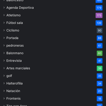
195
Agenda Deportiva
179
Atletismo
175
Fútbol sala
139
Ciclismo
90
Portada
88
pedroneras
61
Balonmano
60
Entrevista
41
Artes marciales
38
golf
35
Halterofilia
34
Natación
20
Frontenis
18
Tiro con Arco