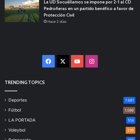
La UD Socuéllamos se impone por 2-1 al CD
Pedroñeras en un partido benéfico a favor de
Protección Civil
Hace 2 días
Facebook
X
YouTube
Instagram
TRENDING TOPICS
Deportes
7.681
Fútbol
1.096
LA PORTADA
514
Voleybol
230
Baloncesto