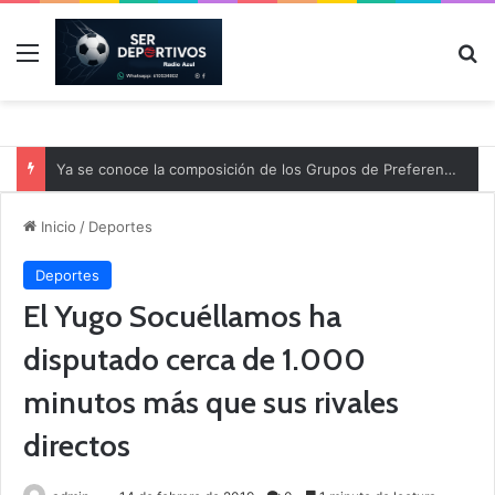
Menú
B
Ya se conoce la composición de los Grupos de Preferente y el calendario
Inicio
/
Deportes
Deportes
El Yugo Socuéllamos ha
disputado cerca de 1.000
minutos más que sus rivales
directos