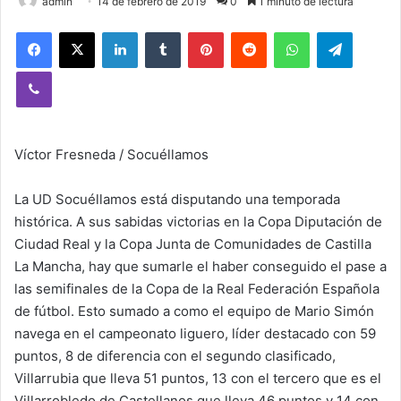
admin
14 de febrero de 2019
0
1 minuto de lectura
Facebook
X
LinkedIn
Tumblr
Pinterest
Reddit
WhatsApp
Telegram
Viber
Víctor Fresneda / Socuéllamos
La UD Socuéllamos está disputando una temporada
histórica. A sus sabidas victorias en la Copa Diputación de
Ciudad Real y la Copa Junta de Comunidades de Castilla
La Mancha, hay que sumarle el haber conseguido el pase a
las semifinales de la Copa de la Real Federación Española
de fútbol. Esto sumado a como el equipo de Mario Simón
navega en el campeonato liguero, líder destacado con 59
puntos, 8 de diferencia con el segundo clasificado,
Villarrubia que lleva 51 puntos, 13 con el tercero que es el
Villarrobledo de Castellanos que lleva 46 puntos y 14 con