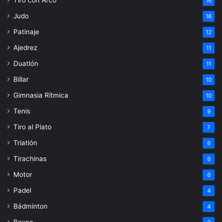
16
Judo
16
Patinaje
12
Ajedrez
11
Duatlón
11
Billar
10
Gimnasia Rítmica
10
Tenis
9
Tiro al Plato
7
Triatlón
6
Tirachinas
6
Motor
6
Padel
4
Bádminton
4
Boxeo