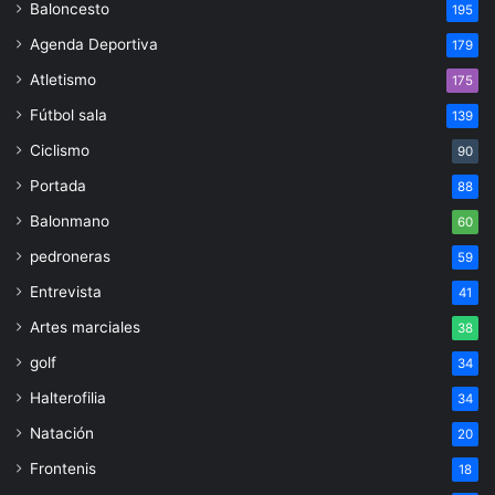
Baloncesto
195
Agenda Deportiva
179
Atletismo
175
Fútbol sala
139
Ciclismo
90
Portada
88
Balonmano
60
pedroneras
59
Entrevista
41
Artes marciales
38
golf
34
Halterofilia
34
Natación
20
Frontenis
18