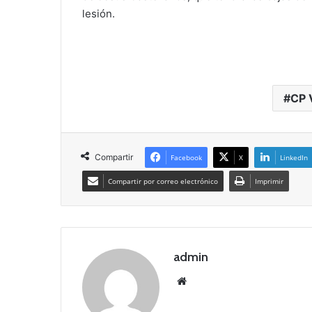
lesión.
CP 
Compartir
Facebook
X
LinkedIn
Compartir por correo electrónico
Imprimir
admin
Siti
o