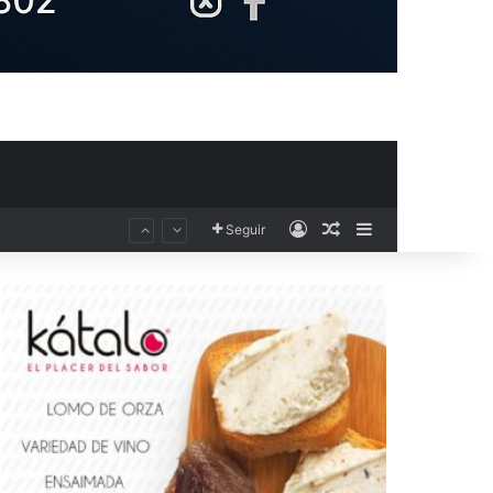
Acceso
Publicación al aza
Barra lateral
El Club Voleibol Kiele Socuéllamos anuncia el fichaje de la central norteamericana Morgan Thurlow para la temporada 2026/2027
Seguir