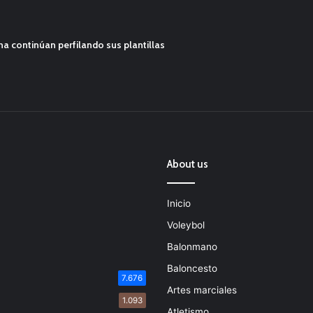
ana continúan perfilando sus plantillas
About us
Inicio
Voleybol
Balonmano
Baloncesto
7.676
Artes marciales
1.093
Atletismo