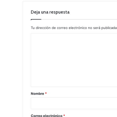
Deja una respuesta
Tu dirección de correo electrónico no será publicada
C
o
m
e
n
t
a
r
Nombre
*
i
o
*
Correo electrónico
*