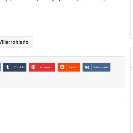
Villarrobledo
Tumblr
Pinterest
Reddit
VKontakte