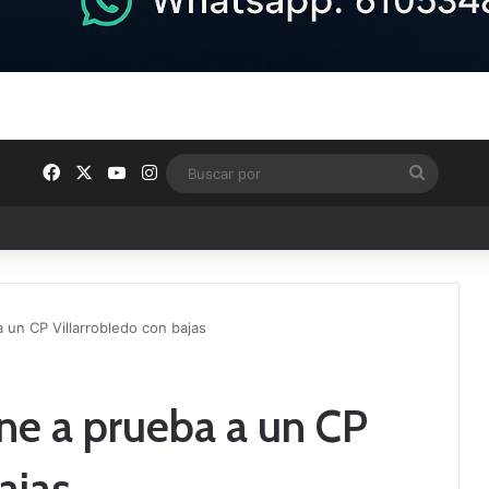
Facebook
X
YouTube
Instagram
Buscar
por
un CP Villarrobledo con bajas
e a prueba a un CP
ajas