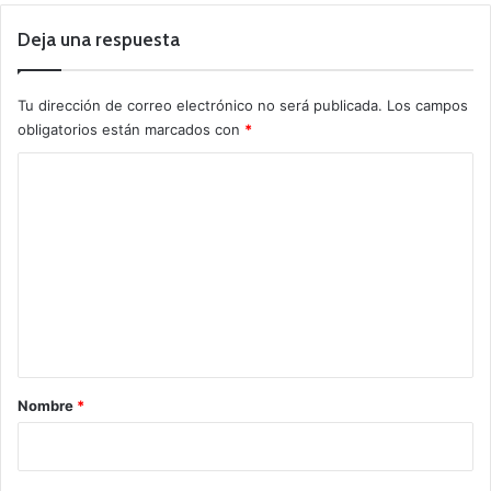
Deja una respuesta
Tu dirección de correo electrónico no será publicada.
Los campos
obligatorios están marcados con
*
C
o
m
e
n
t
a
r
Nombre
*
i
o