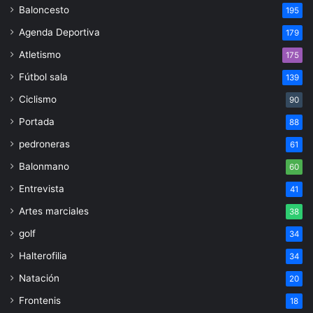
Baloncesto
195
Agenda Deportiva
179
Atletismo
175
Fútbol sala
139
Ciclismo
90
Portada
88
pedroneras
61
Balonmano
60
Entrevista
41
Artes marciales
38
golf
34
Halterofilia
34
Natación
20
Frontenis
18