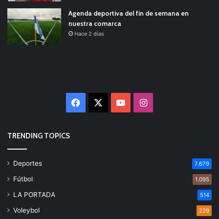
Agenda deportiva del fin de semana en
nuestra comarca
Hace 2 días
Facebook
X
YouTube
Instagram
TRENDING TOPICS
Deportes
7.679
Fútbol
1.095
LA PORTADA
514
Voleybol
229