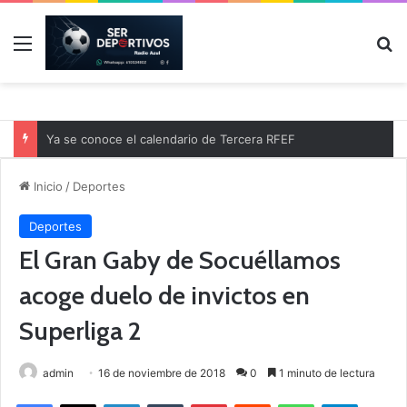
Menú
B
Ya se conoce el calendario de Tercera RFEF
Inicio
/
Deportes
Deportes
El Gran Gaby de Socuéllamos
acoge duelo de invictos en
Superliga 2
admin
16 de noviembre de 2018
0
1 minuto de lectura
Facebook
X
LinkedIn
Tumblr
Pinterest
Reddit
WhatsApp
Telegram