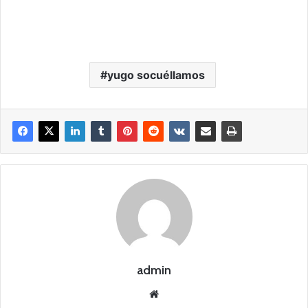
yugo socuéllamos
admin
Siti