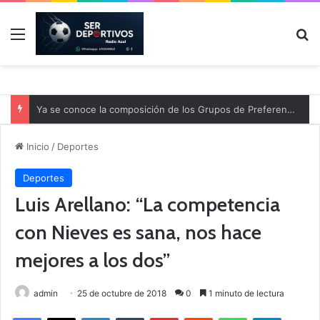
Menú
B
Ya se conoce la composición de los Grupos de Preferente y el calendario
Inicio
/
Deportes
Deportes
Luis Arellano: “La competencia
con Nieves es sana, nos hace
mejores a los dos”
admin
25 de octubre de 2018
0
1 minuto de lectura
Facebook
X
LinkedIn
Tumblr
Pinterest
Reddit
WhatsApp
Telegram