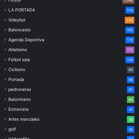
1.096
LA PORTADA
514
Voleybol
230
Baloncesto
195
Agenda Deportiva
179
Atletismo
175
Fútbol sala
139
Ciclismo
90
Portada
88
pedroneras
61
Balonmano
60
Entrevista
41
Artes marciales
38
golf
35
Halterofilia