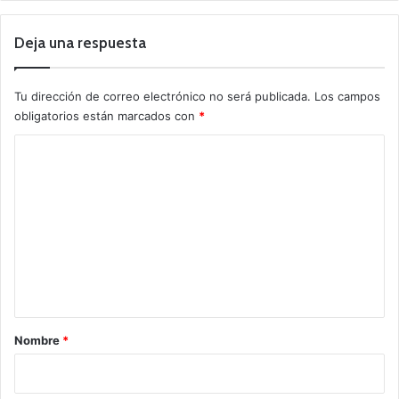
Deja una respuesta
Tu dirección de correo electrónico no será publicada.
Los campos
obligatorios están marcados con
*
C
o
m
e
n
t
a
r
Nombre
*
i
o