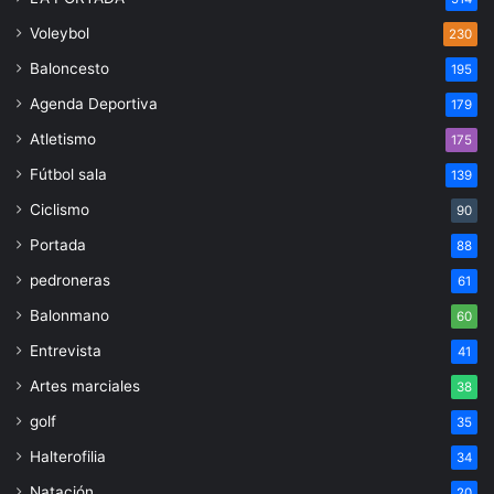
Voleybol
230
Baloncesto
195
Agenda Deportiva
179
Atletismo
175
Fútbol sala
139
Ciclismo
90
Portada
88
pedroneras
61
Balonmano
60
Entrevista
41
Artes marciales
38
golf
35
Halterofilia
34
Natación
20