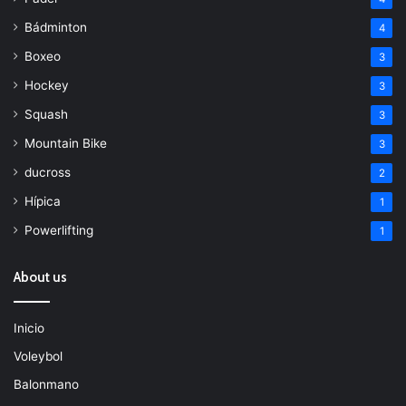
Bádminton
4
Boxeo
3
Hockey
3
Squash
3
Mountain Bike
3
ducross
2
Hípica
1
Powerlifting
1
About us
Inicio
Voleybol
Balonmano