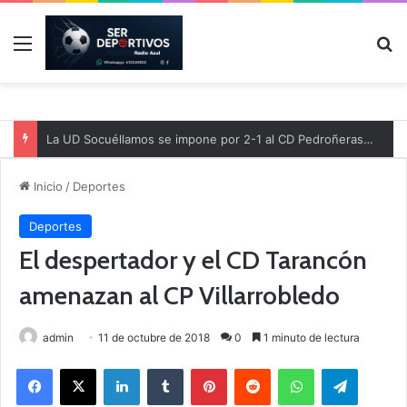
Menú
B
La UD Socuéllamos se impone por 2-1 al CD Pedroñeras en un partido benéfico a favor de Protección Civil
Inicio
/
Deportes
Deportes
El despertador y el CD Tarancón
amenazan al CP Villarrobledo
admin
11 de octubre de 2018
0
1 minuto de lectura
Facebook
X
LinkedIn
Tumblr
Pinterest
Reddit
WhatsApp
Telegram