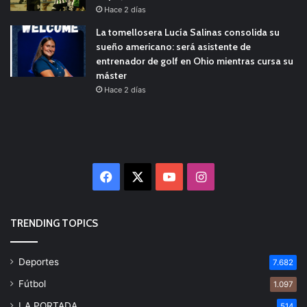
Hace 2 días
La tomellosera Lucía Salinas consolida su
sueño americano: será asistente de
entrenador de golf en Ohio mientras cursa su
máster
Hace 2 días
Facebook
X
YouTube
Instagram
TRENDING TOPICS
Deportes
7.682
Fútbol
1.097
LA PORTADA
514