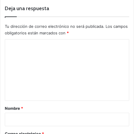
Deja una respuesta
Tu dirección de correo electrónico no será publicada.
Los campos
obligatorios están marcados con
*
C
o
m
e
n
t
a
r
Nombre
*
i
o
*
Correo electrónico
*