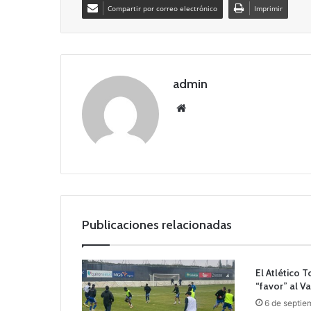
Compartir por correo electrónico
Imprimir
admin
Siti
o
we
b
Publicaciones relacionadas
El Atlético 
“favor” al V
6 de septie