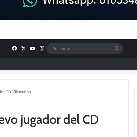
Facebook
X
YouTube
Instagram
Buscar
por
ptana continúan perfilando sus plantillas
el CD Villacañas
evo jugador del CD