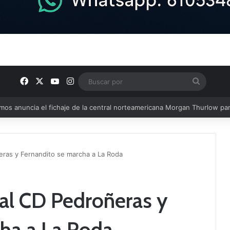
Facebook
X
YouTube
Instagram
Buscar
por
u plantilla con talento de la comarca
eras y Fernandito se marcha a La Roda
 al CD Pedroñeras y
ha a La Roda