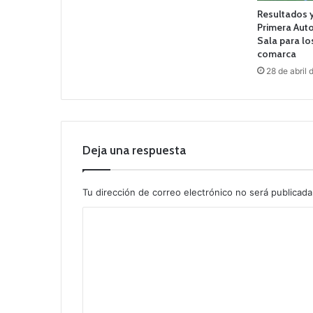
Resultados y
Primera Aut
Sala para lo
comarca
28 de abril
Deja una respuesta
Tu dirección de correo electrónico no será publicada
C
o
m
e
n