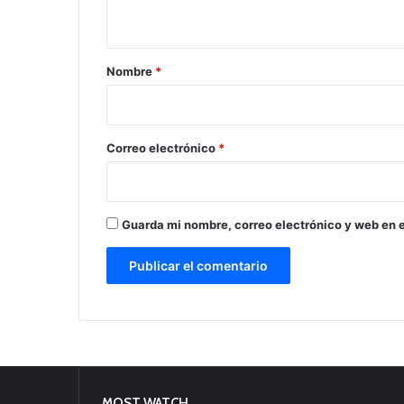
t
a
r
Nombre
*
i
o
*
Correo electrónico
*
Guarda mi nombre, correo electrónico y web en 
MOST WATCH