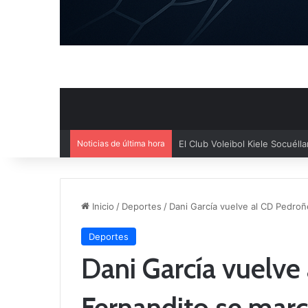
Noticias de última hora
El Cuenca Deportiva refuerza s
Inicio
/
Deportes
/
Dani García vuelve al CD Pedroñ
Deportes
Dani García vuelve
Fernandito se marc