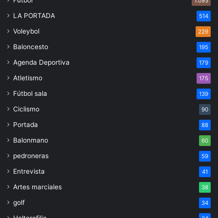
1.093
LA PORTADA
514
Voleybol
229
Baloncesto
195
Agenda Deportiva
179
Atletismo
175
Fútbol sala
139
Ciclismo
90
Portada
88
Balonmano
60
pedroneras
59
Entrevista
41
Artes marciales
38
golf
34
Halterofilia