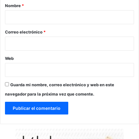
r
Nombre
*
i
o
*
Correo electrónico
*
Web
Guarda mi nombre, correo electrónico y web en este
navegador para la próxima vez que comente.