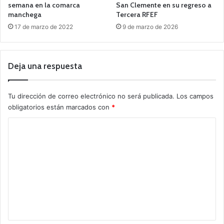
semana en la comarca
San Clemente en su regreso a
manchega
Tercera RFEF
17 de marzo de 2022
9 de marzo de 2026
Deja una respuesta
Tu dirección de correo electrónico no será publicada.
Los campos
obligatorios están marcados con
*
C
o
m
e
n
t
a