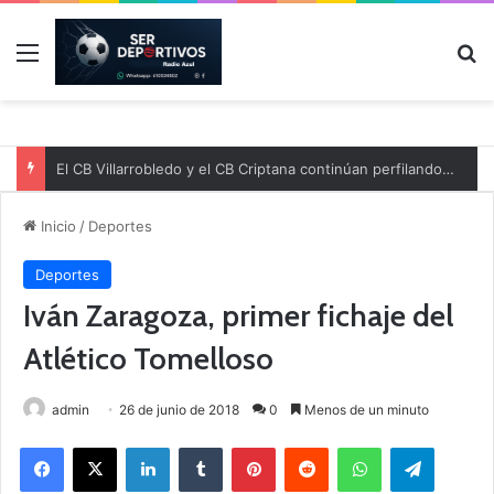
Menú
B
El CB Villarrobledo y el CB Criptana continúan perfilando sus plantillas
Inicio
/
Deportes
Deportes
Iván Zaragoza, primer fichaje del
Atlético Tomelloso
admin
26 de junio de 2018
0
Menos de un minuto
Facebook
X
LinkedIn
Tumblr
Pinterest
Reddit
WhatsApp
Telegram