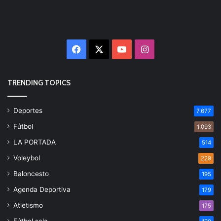
Facebook
X
YouTube
Instagram
TRENDING TOPICS
Deportes
7.677
Fútbol
1.093
LA PORTADA
514
Voleybol
229
Baloncesto
195
Agenda Deportiva
179
Atletismo
175
Fútbol sala