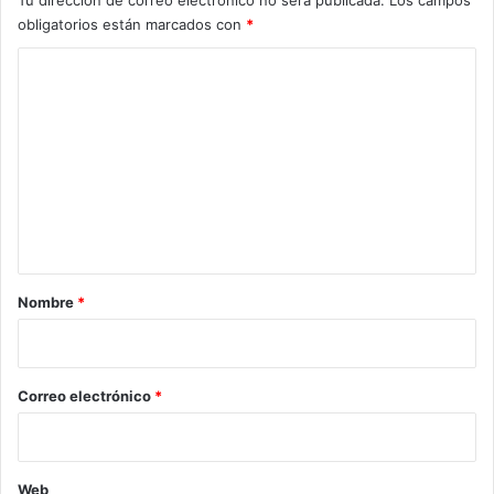
obligatorios están marcados con
*
C
o
m
e
n
t
a
r
Nombre
*
i
o
*
Correo electrónico
*
Web