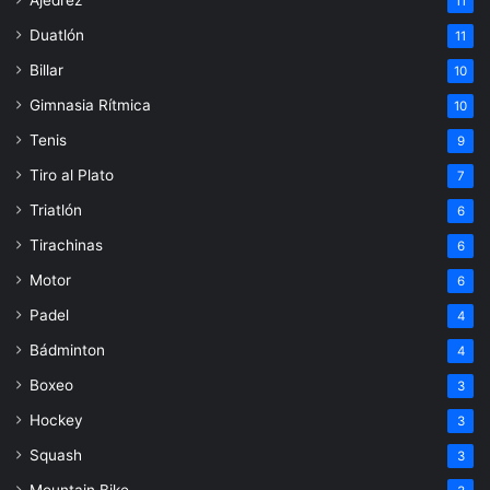
11
Duatlón
11
Billar
10
Gimnasia Rítmica
10
Tenis
9
Tiro al Plato
7
Triatlón
6
Tirachinas
6
Motor
6
Padel
4
Bádminton
4
Boxeo
3
Hockey
3
Squash
3
Mountain Bike