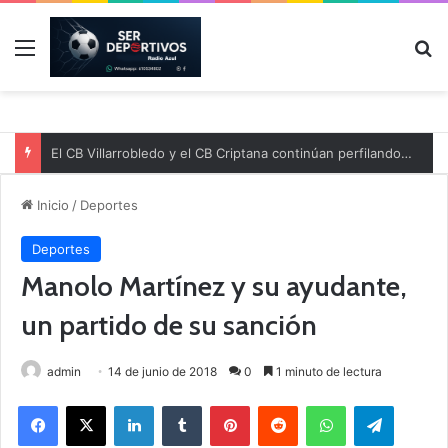
Menú
B
El CB Villarrobledo y el CB Criptana continúan perfilando sus plantillas
Inicio
/
Deportes
Deportes
Manolo Martínez y su ayudante,
un partido de su sanción
admin
14 de junio de 2018
0
1 minuto de lectura
Facebook
X
LinkedIn
Tumblr
Pinterest
Reddit
WhatsApp
Telegram