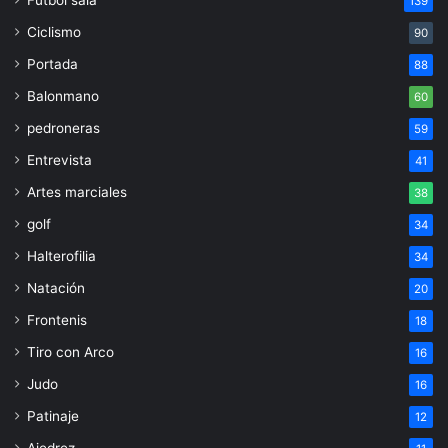
139
Ciclismo
90
Portada
88
Balonmano
60
pedroneras
59
Entrevista
41
Artes marciales
38
golf
34
Halterofilia
34
Natación
20
Frontenis
18
Tiro con Arco
16
Judo
16
Patinaje
12
Ajedrez