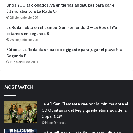
Unos 200 aficionados, ya en tierras andaluzas para dar el
último aliento a La Roda CF.
26 de junio de 2011
La Roda habló en el campo: San Fernando 0 – La Roda 1 ¡Ya
estamos en segunda B!
26 de junio de 2011
Fútbol.- La Roda da un paso de gigante para jugar el playoff a
Segunda B
11 de abril de 2011
MOST WATCH
La AD San Clemente cae por la mínima ante el
CD Quintanar del Rey y queda eliminada de la
Copa JCCM
Hace 9 horas
La tomellosera Lucía Salinas consolida su