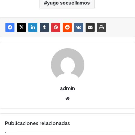
yugo socuéllamos
admin
Siti
o
we
b
Publicaciones relacionadas