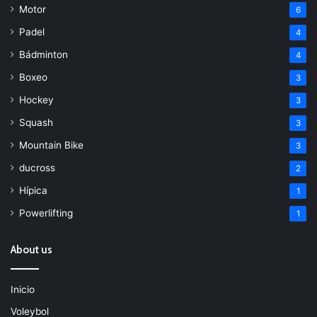
Motor
6
Padel
4
Bádminton
4
Boxeo
3
Hockey
3
Squash
3
Mountain Bike
3
ducross
2
Hípica
1
Powerlifting
1
About us
Inicio
Voleybol