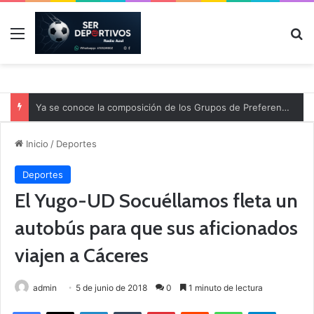
Menú
B
Ya se conoce la composición de los Grupos de Preferente y el calendario
Inicio
/
Deportes
Deportes
El Yugo-UD Socuéllamos fleta un
autobús para que sus aficionados
viajen a Cáceres
admin
5 de junio de 2018
0
1 minuto de lectura
Facebook
X
LinkedIn
Tumblr
Pinterest
Reddit
WhatsApp
Telegram