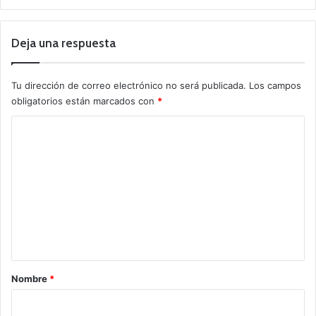
Deja una respuesta
Tu dirección de correo electrónico no será publicada.
Los campos
obligatorios están marcados con
*
C
o
m
e
n
t
a
r
Nombre
*
i