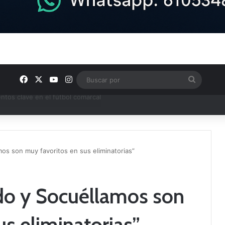
Facebook
X
YouTube
Instagram
Buscar
por
ptana continúan perfilando sus plantillas
mos son muy favoritos en sus eliminatorias”
edo y Socuéllamos son
us eliminatorias”