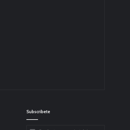
Subscribete
Escribe