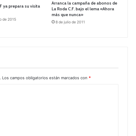
Arranca la campaña de abonos de
F ya prepara su visita
La Roda C.F. bajo el lema «Ahora
más que nunca»
o de 2015
8 de julio de 2011
.
Los campos obligatorios están marcados con
*