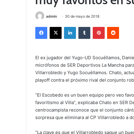
admin
30 de mayo de 2018
Facebook
X
LinkedIn
Tumblr
Pinterest
Reddit
El ex jugador del Yugo-UD Socuéllamos, Daniel
micrófonos de SER Deportivos La Mancha para a
Villarrobledo y Yugo Socuéllamos. Chato, actua
playoff contra el próximo rival del conjunto r
“El Escobedo es un buen equipo pero veo favor
favoritismo al Villa”, explicaba Chato en SER 
centrocampista reconoce que el conjunto cánt
sorpresa que eliminara al CP Villarrobledo a do
“La clave es que el Villarrobledo saque un bue