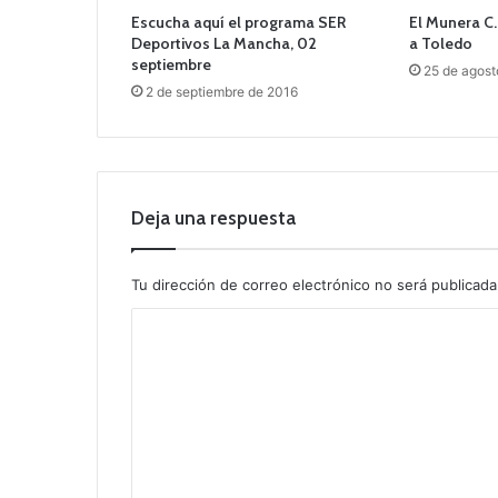
Escucha aquí el programa SER
El Munera C.
Deportivos La Mancha, 02
a Toledo
septiembre
25 de agost
2 de septiembre de 2016
Deja una respuesta
Tu dirección de correo electrónico no será publicada
C
o
m
e
n
t