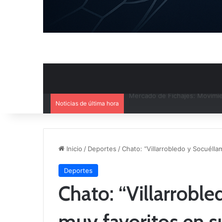
Noticias de última hora
El CB Villarrobledo y el CB Cri
Inicio
/
Deportes
/
Chato: “Villarrobledo y Socuélla
Deportes
Chato: “Villarrobl
muy favoritos en s