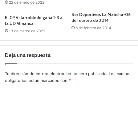
22 de enero de 2022
Ser Deportivos La Mancha-06
El CP Villarrobledo gana 1-3 a
de febrero de 2014
la UD Almansa
6 de febrero de 2014
13 de marzo de 2022
Deja una respuesta
Tu dirección de correo electrónico no será publicada.
Los campos
obligatorios están marcados con
*
C
o
m
e
n
t