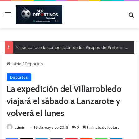
Menú
B
Ya se conoce la composición de los Grupos de Preferente y el calendario
Inicio
/
Deportes
Deportes
La expedición del Villarrobledo
viajará el sábado a Lanzarote y
volverá el lunes
admin
16 de mayo de 2018
0
1 minuto de lectura
Facebook
X
LinkedIn
Tumblr
Pinterest
Reddit
WhatsApp
Telegram