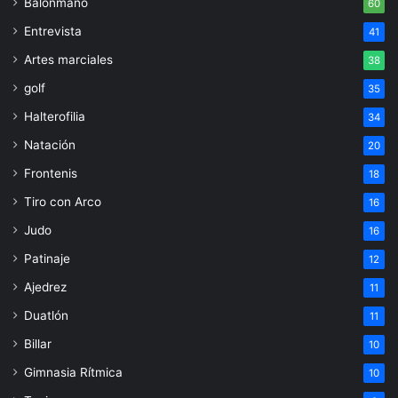
Balonmano
60
Entrevista
41
Artes marciales
38
golf
35
Halterofilia
34
Natación
20
Frontenis
18
Tiro con Arco
16
Judo
16
Patinaje
12
Ajedrez
11
Duatlón
11
Billar
10
Gimnasia Rítmica
10