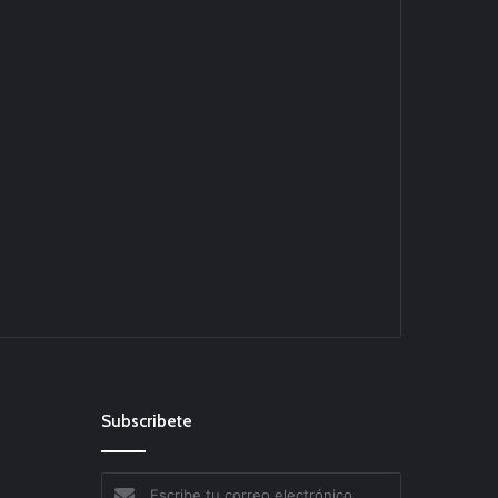
Subscribete
Escribe