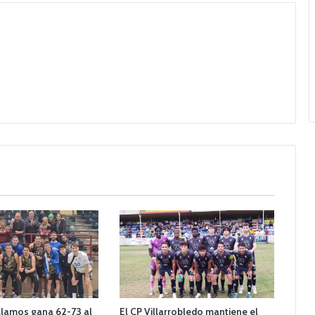
llamos gana 62-73 al
El CP Villarrobledo mantiene el