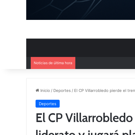
Noticias de última hora
El CB Villarrobledo y el CB Cri
Inicio
/
Deportes
/
El CP Villarrobledo pierde el tr
Deportes
El CP Villarrobledo 
liderato y jugará 