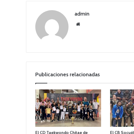
admin
Siti
o
we
b
Publicaciones relacionadas
El CD Taekwondo Chitae de
El CB Socué