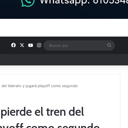
Facebook
X
YouTube
Instagram
Buscar
por
ptana continúan perfilando sus plantillas
en del liderato y jugará playoff como segundo
pierde el tren del
playoff como segundo