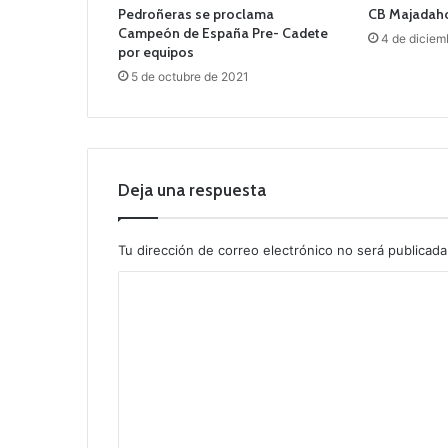
Pedroñeras se proclama
CB Majadah
Campeón de España Pre- Cadete
4 de diciem
por equipos
5 de octubre de 2021
Deja una respuesta
Tu dirección de correo electrónico no será publicada
C
o
m
e
n
t