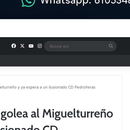
Facebook
X
YouTube
Instagram
Buscar
por
ptana continúan perfilando sus plantillas
guelturreño y ya espera a un ilusionado CD Pedroñeras
 golea al Miguelturreño
lusionado CD