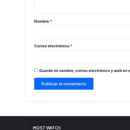
t
a
r
Nombre
*
i
o
*
Correo electrónico
*
Guarda mi nombre, correo electrónico y web en 
MOST WATCH