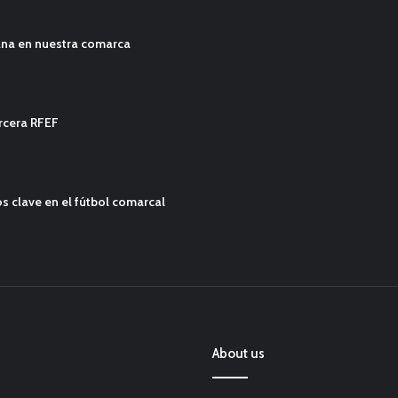
ana en nuestra comarca
ercera RFEF
s clave en el fútbol comarcal
About us