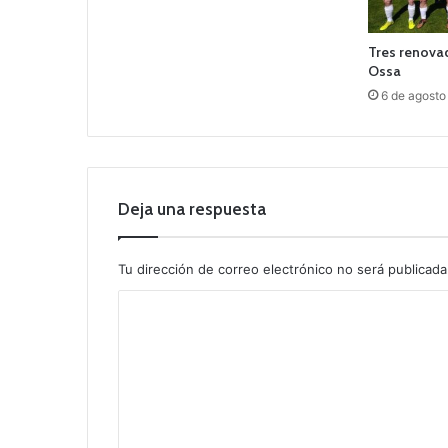
Tres renovad
Ossa
6 de agosto
Deja una respuesta
Tu dirección de correo electrónico no será publicada
C
o
m
e
n