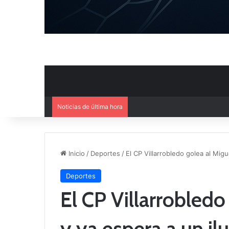
Noticias de última hora
El CB Villarrobledo y el CB Cri
Inicio
/
Deportes
/
El CP Villarrobledo golea al Mi
Deportes
El CP Villarrobledo
y ya espera a un i