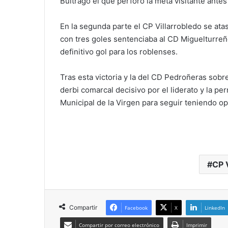
Buitrago el que perforó la meta visitante ante
En la segunda parte el CP Villarrobledo se ata
con tres goles sentenciaba al CD Miguelturreño
definitivo gol para los roblenses.
Tras esta victoria y la del CD Pedroñeras sob
derbi comarcal decisivo por el liderato y la p
Municipal de la Virgen para seguir teniendo 
CP 
Compartir
Facebook
X
LinkedIn
Compartir por correo electrónico
Imprimir