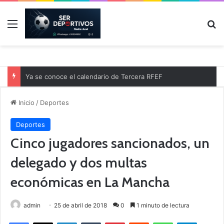
Menú
B
Ya se conoce el calendario de Tercera RFEF
Inicio
/
Deportes
Deportes
Cinco jugadores sancionados, un
delegado y dos multas
económicas en La Mancha
admin
25 de abril de 2018
0
1 minuto de lectura
Facebook
X
LinkedIn
Tumblr
Pinterest
Reddit
WhatsApp
Telegram