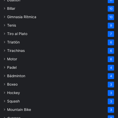
11
Billar
10
Gimnasia Rítmica
10
Tenis
9
Tiro al Plato
7
Triatlón
6
Tirachinas
6
Motor
6
Padel
4
Bádminton
4
Boxeo
3
Hockey
3
Squash
3
Mountain Bike
3
ducross