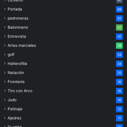
90
Portada
88
pedroneras
61
Balonmano
60
Entrevista
41
Artes marciales
38
golf
34
Halterofilia
34
Natación
20
Frontenis
18
Tiro con Arco
16
Judo
16
Patinaje
12
Ajedrez
11
Duatlón