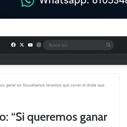
Facebook
X
YouTube
Instagram
Buscar
por
e los Grupos de Preferente y el calendario
os ganar en Socuéllamos tenemos que correr el doble que
o: “Si queremos ganar