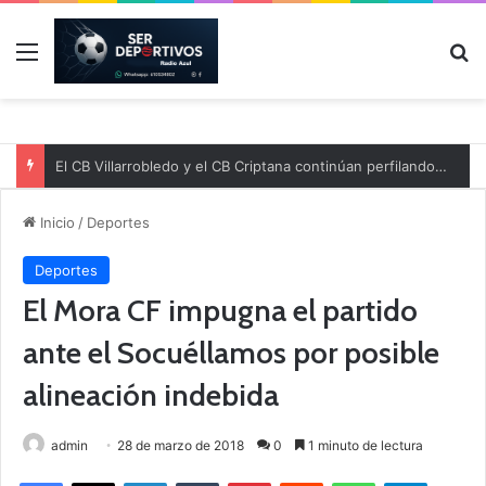
Menú
B
El CB Villarrobledo y el CB Criptana continúan perfilando sus plantillas
Inicio
/
Deportes
Deportes
El Mora CF impugna el partido
ante el Socuéllamos por posible
alineación indebida
admin
28 de marzo de 2018
0
1 minuto de lectura
Facebook
X
LinkedIn
Tumblr
Pinterest
Reddit
WhatsApp
Telegram