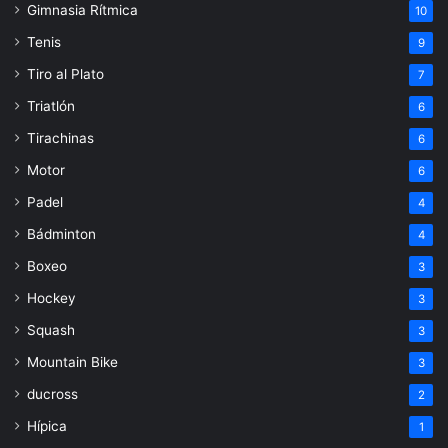
Gimnasia Rítmica
10
Tenis
9
Tiro al Plato
7
Triatlón
6
Tirachinas
6
Motor
6
Padel
4
Bádminton
4
Boxeo
3
Hockey
3
Squash
3
Mountain Bike
3
ducross
2
Hípica
1