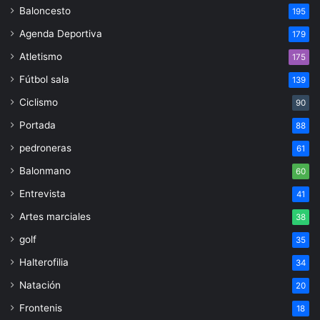
Baloncesto
195
Agenda Deportiva
179
Atletismo
175
Fútbol sala
139
Ciclismo
90
Portada
88
pedroneras
61
Balonmano
60
Entrevista
41
Artes marciales
38
golf
35
Halterofilia
34
Natación
20
Frontenis
18