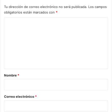
Tu dirección de correo electrónico no será publicada.
Los campos
obligatorios están marcados con
*
C
o
m
e
n
t
a
r
Nombre
*
i
o
*
Correo electrónico
*