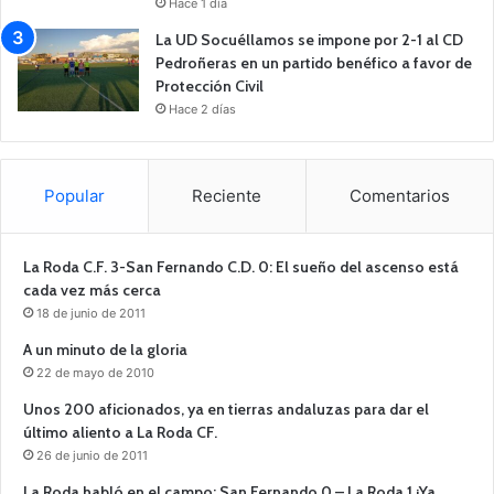
Hace 1 día
La UD Socuéllamos se impone por 2-1 al CD
Pedroñeras en un partido benéfico a favor de
Protección Civil
Hace 2 días
Popular
Reciente
Comentarios
La Roda C.F. 3-San Fernando C.D. 0: El sueño del ascenso está
cada vez más cerca
18 de junio de 2011
A un minuto de la gloria
22 de mayo de 2010
Unos 200 aficionados, ya en tierras andaluzas para dar el
último aliento a La Roda CF.
26 de junio de 2011
La Roda habló en el campo: San Fernando 0 – La Roda 1 ¡Ya