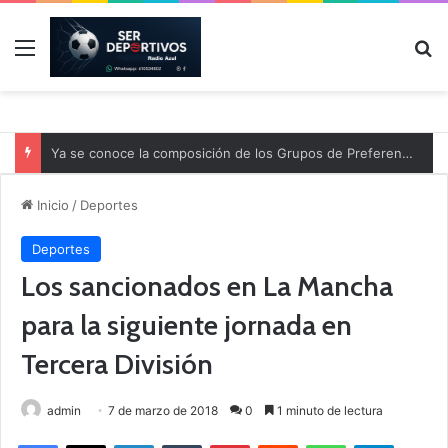
Menú
B
Ya se conoce la composición de los Grupos de Preferente y el calendario
Inicio
/
Deportes
Deportes
Los sancionados en La Mancha
para la siguiente jornada en
Tercera División
admin
7 de marzo de 2018
0
1 minuto de lectura
Facebook
X
LinkedIn
Tumblr
Pinterest
Reddit
WhatsApp
Telegram