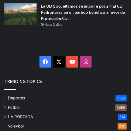
La UD Socuéllamos se impone por 2-1 al CD
Pedroñeras en un partido benéfico a favor de
Protección Civil
Hace 2 días
Facebook
X
YouTube
Instagram
TRENDING TOPICS
Deportes
7.681
Fútbol
1.096
LA PORTADA
514
Voleybol
230