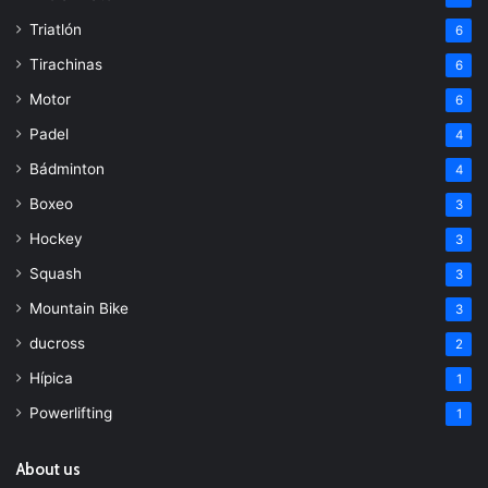
Triatlón
6
Tirachinas
6
Motor
6
Padel
4
Bádminton
4
Boxeo
3
Hockey
3
Squash
3
Mountain Bike
3
ducross
2
Hípica
1
Powerlifting
1
About us