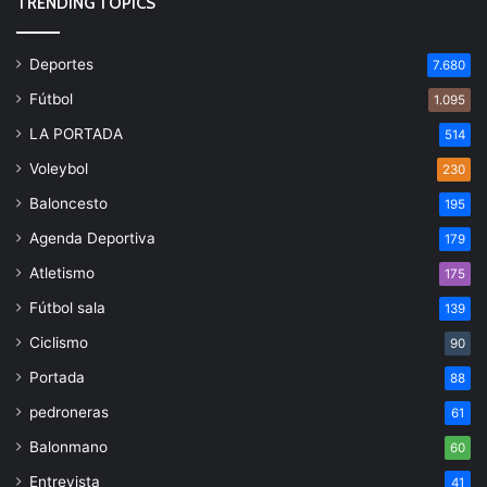
TRENDING TOPICS
Deportes
7.680
Fútbol
1.095
LA PORTADA
514
Voleybol
230
Baloncesto
195
Agenda Deportiva
179
Atletismo
175
Fútbol sala
139
Ciclismo
90
Portada
88
pedroneras
61
Balonmano
60
Entrevista
41