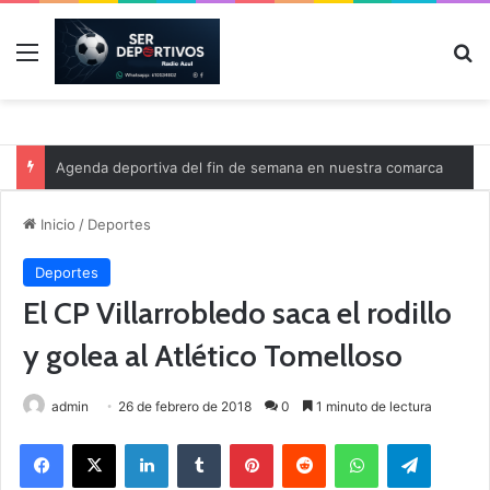
Menú
B
Agenda deportiva del fin de semana en nuestra comarca
Inicio
/
Deportes
Deportes
El CP Villarrobledo saca el rodillo
y golea al Atlético Tomelloso
admin
26 de febrero de 2018
0
1 minuto de lectura
Facebook
X
LinkedIn
Tumblr
Pinterest
Reddit
WhatsApp
Telegram