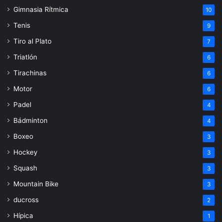
Gimnasia Rítmica
10
Tenis
9
Tiro al Plato
7
Triatlón
6
Tirachinas
6
Motor
6
Padel
4
Bádminton
4
Boxeo
3
Hockey
3
Squash
3
Mountain Bike
3
ducross
2
Hípica
1