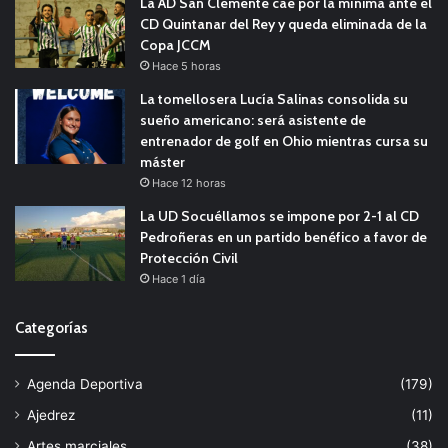
La AD San Clemente cae por la mínima ante el
CD Quintanar del Rey y queda eliminada de la
Copa JCCM
Hace 5 horas
La tomellosera Lucía Salinas consolida su
sueño americano: será asistente de
entrenador de golf en Ohio mientras cursa su
máster
Hace 12 horas
La UD Socuéllamos se impone por 2-1 al CD
Pedroñeras en un partido benéfico a favor de
Protección Civil
Hace 1 día
Categorías
Agenda Deportiva
(179)
Ajedrez
(11)
Artes marciales
(38)