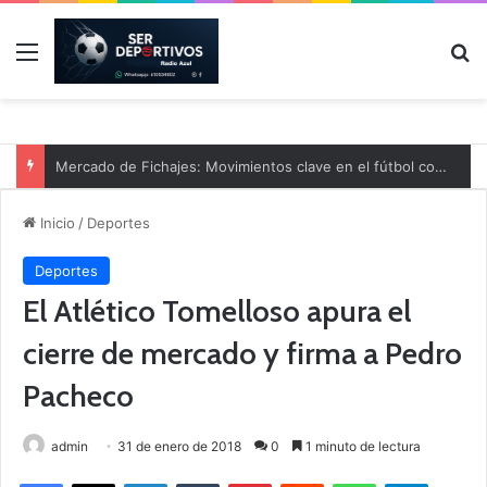
Menú
B
Mercado de Fichajes: Movimientos clave en el fútbol comarcal
Inicio
/
Deportes
Deportes
El Atlético Tomelloso apura el
cierre de mercado y firma a Pedro
Pacheco
admin
31 de enero de 2018
0
1 minuto de lectura
Facebook
X
LinkedIn
Tumblr
Pinterest
Reddit
WhatsApp
Telegram