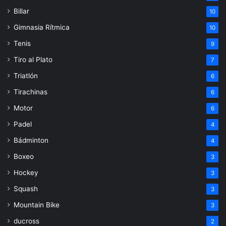
Billar
10
Gimnasia Rítmica
10
Tenis
9
Tiro al Plato
7
Triatlón
6
Tirachinas
6
Motor
6
Padel
4
Bádminton
4
Boxeo
3
Hockey
3
Squash
3
Mountain Bike
3
ducross
2