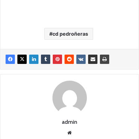
cd pedroñeras
admin
Siti