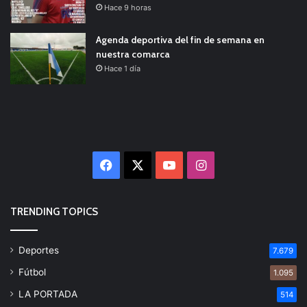
Hace 9 horas
Agenda deportiva del fin de semana en
nuestra comarca
Hace 1 día
Facebook
X
YouTube
Instagram
TRENDING TOPICS
Deportes
7.679
Fútbol
1.095
LA PORTADA
514