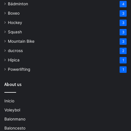
Bádminton
4
Boxeo
3
Hockey
3
Squash
3
Mountain Bike
3
ducross
2
Hípica
1
Powerlifting
1
About us
Inicio
Voleybol
Balonmano
Baloncesto