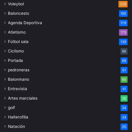
Voleybol
229
Baloncesto
195
Agenda Deportiva
179
Atletismo
175
Fútbol sala
139
Ciclismo
90
Portada
88
pedroneras
61
Balonmano
60
Entrevista
41
Artes marciales
38
golf
34
Halterofilia
34
Natación
20