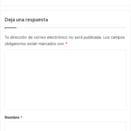
Deja una respuesta
Tu dirección de correo electrónico no será publicada.
Los campos
obligatorios están marcados con
*
C
o
m
e
n
t
a
r
Nombre
*
i