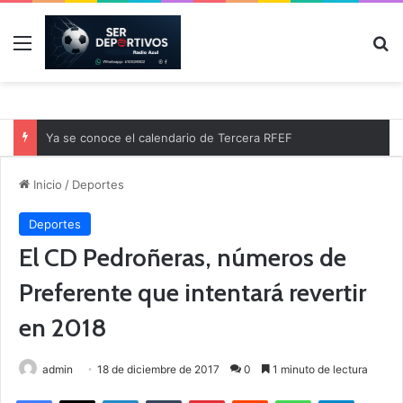
Menú
B
Ya se conoce el calendario de Tercera RFEF
Inicio
/
Deportes
Deportes
El CD Pedroñeras, números de
Preferente que intentará revertir
en 2018
admin
18 de diciembre de 2017
0
1 minuto de lectura
Facebook
X
LinkedIn
Tumblr
Pinterest
Reddit
WhatsApp
Telegram