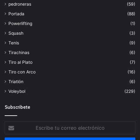
pedroneras
(59)
Portada
(88)
Powerlifting
(1)
Squash
(3)
Tenis
(9)
Tirachinas
(6)
Tiro al Plato
(7)
Tiro con Arco
(16)
Triatlón
(6)
Voleybol
(229)
Subscribete
Escribe
tu
correo