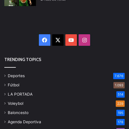
Facebook
X
YouTube
Instagram
TRENDING TOPICS
Deportes
7.676
Fútbol
1.093
LA PORTADA
514
Voleybol
229
Baloncesto
195
Agenda Deportiva
178