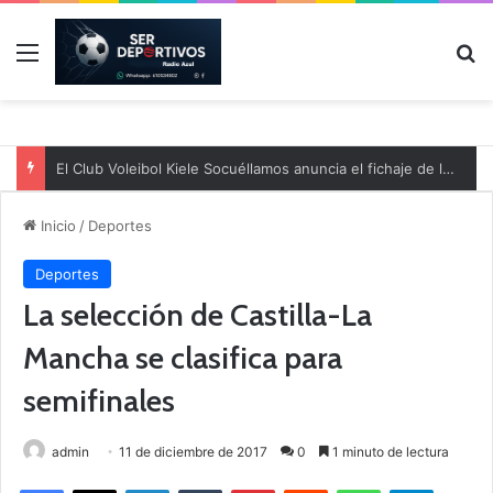
Menú
B
El Club Voleibol Kiele Socuéllamos anuncia el fichaje de la central norteamericana Morgan Thurlow para la temporada 2026/2027
Inicio
/
Deportes
Deportes
La selección de Castilla-La
Mancha se clasifica para
semifinales
admin
11 de diciembre de 2017
0
1 minuto de lectura
Facebook
X
LinkedIn
Tumblr
Pinterest
Reddit
WhatsApp
Telegram