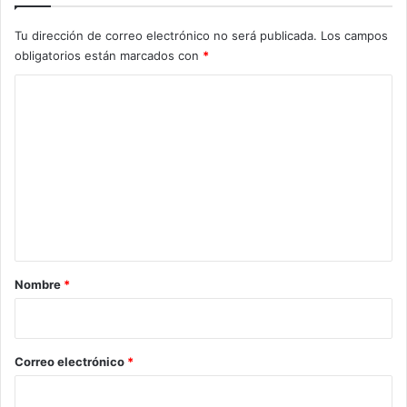
Tu dirección de correo electrónico no será publicada.
Los campos
obligatorios están marcados con
*
C
o
m
e
n
t
a
r
Nombre
*
i
o
*
Correo electrónico
*