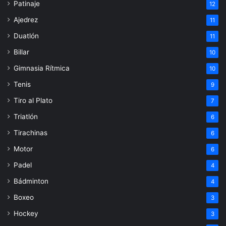
Patinaje
12
Ajedrez
11
Duatlón
11
Billar
10
Gimnasia Rítmica
10
Tenis
9
Tiro al Plato
7
Triatlón
6
Tirachinas
6
Motor
6
Padel
4
Bádminton
4
Boxeo
3
Hockey
3