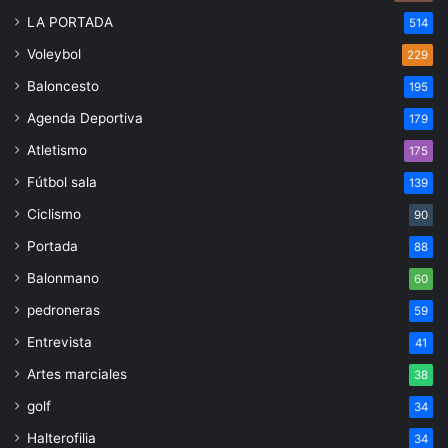
LA PORTADA
514
Voleybol
229
Baloncesto
195
Agenda Deportiva
179
Atletismo
175
Fútbol sala
139
Ciclismo
90
Portada
88
Balonmano
60
pedroneras
59
Entrevista
41
Artes marciales
38
golf
34
Halterofilia
34