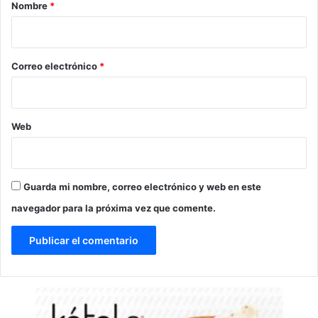
r
Nombre
*
i
o
*
Correo electrónico
*
Web
Guarda mi nombre, correo electrónico y web en este
navegador para la próxima vez que comente.