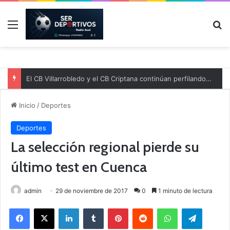
Menú
B
El CB Villarrobledo y el CB Criptana continúan perfilando sus plantillas
Inicio
/
Deportes
Deportes
La selección regional pierde su
último test en Cuenca
admin
29 de noviembre de 2017
0
1 minuto de lectura
Facebook
X
LinkedIn
Tumblr
Pinterest
Reddit
WhatsApp
Telegram