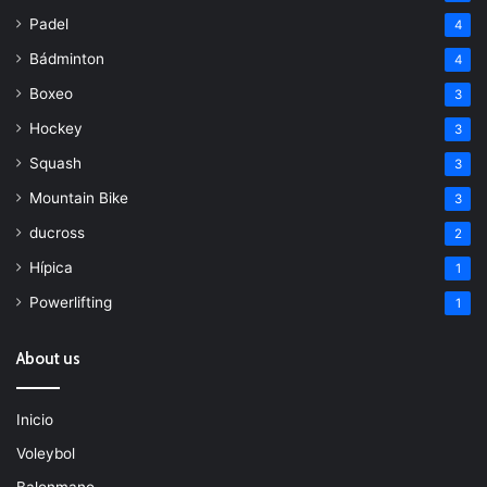
Padel
4
Bádminton
4
Boxeo
3
Hockey
3
Squash
3
Mountain Bike
3
ducross
2
Hípica
1
Powerlifting
1
About us
Inicio
Voleybol
Balonmano