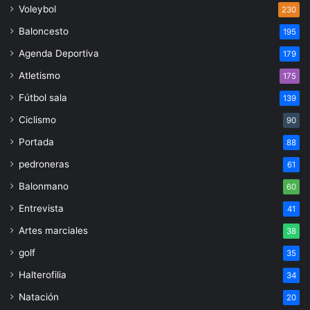
Voleybol
230
Baloncesto
195
Agenda Deportiva
179
Atletismo
175
Fútbol sala
139
Ciclismo
90
Portada
88
pedroneras
61
Balonmano
60
Entrevista
41
Artes marciales
38
golf
35
Halterofilia
34
Natación
20