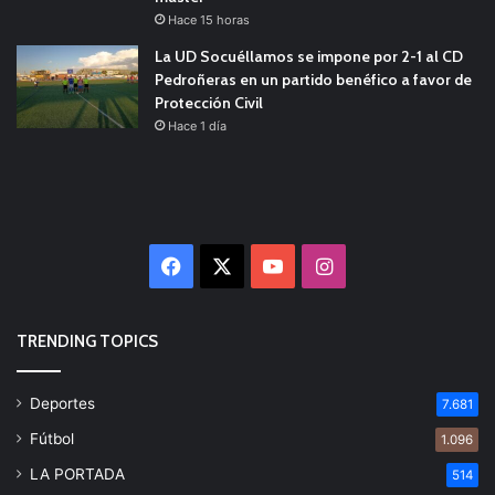
Hace 15 horas
La UD Socuéllamos se impone por 2-1 al CD
Pedroñeras en un partido benéfico a favor de
Protección Civil
Hace 1 día
Facebook
X
YouTube
Instagram
TRENDING TOPICS
Deportes
7.681
Fútbol
1.096
LA PORTADA
514