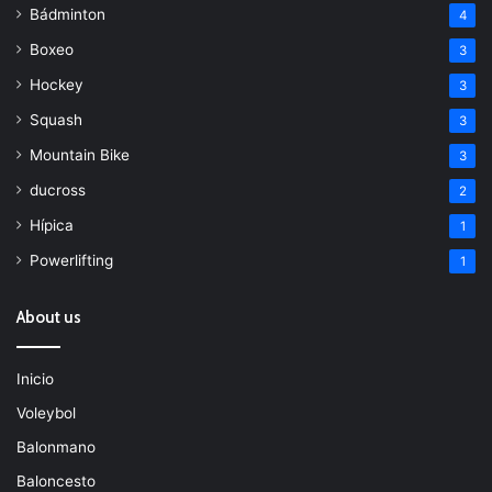
Bádminton
4
Boxeo
3
Hockey
3
Squash
3
Mountain Bike
3
ducross
2
Hípica
1
Powerlifting
1
About us
Inicio
Voleybol
Balonmano
Baloncesto