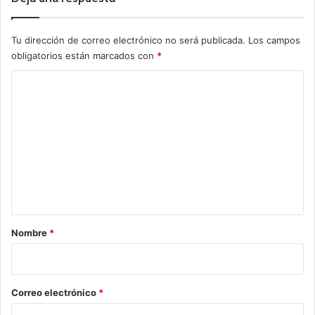
Tu dirección de correo electrónico no será publicada.
Los campos
obligatorios están marcados con
*
C
o
m
e
n
t
a
r
Nombre
*
i
o
*
Correo electrónico
*