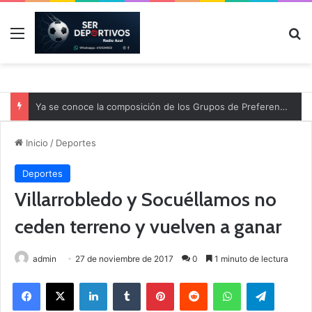
Menú
B
Ya se conoce la composición de los Grupos de Preferente y el calendario
Inicio
/
Deportes
Deportes
Villarrobledo y Socuéllamos no
ceden terreno y vuelven a ganar
admin
27 de noviembre de 2017
0
1 minuto de lectura
Facebook
X
LinkedIn
Tumblr
Pinterest
Reddit
WhatsApp
Telegram