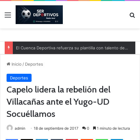
Menú
B
El Cuenca Deportiva refuerza su plantilla con talento de la comarca
Inicio
/
Deportes
Deportes
Capelo lidera la rebelión del
Villacañas ante el Yugo-UD
Socuéllamos
admin
18 de septiembre de 2017
0
1 minuto de lectura
Facebook
X
LinkedIn
Tumblr
Pinterest
Reddit
WhatsApp
Telegram