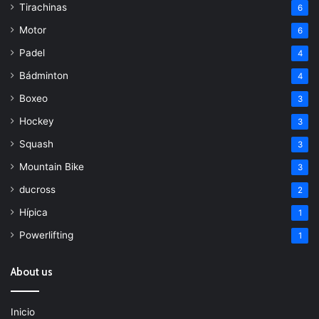
Tirachinas
6
Motor
6
Padel
4
Bádminton
4
Boxeo
3
Hockey
3
Squash
3
Mountain Bike
3
ducross
2
Hípica
1
Powerlifting
1
About us
Inicio