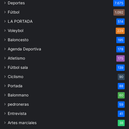
Deportes
7.675
Fútbol
1.092
LA PORTADA
514
Voleybol
229
Baloncesto
195
Agenda Deportiva
178
Atletismo
175
Fútbol sala
139
Ciclismo
90
Portada
88
Balonmano
60
pedroneras
59
Entrevista
41
Artes marciales
38