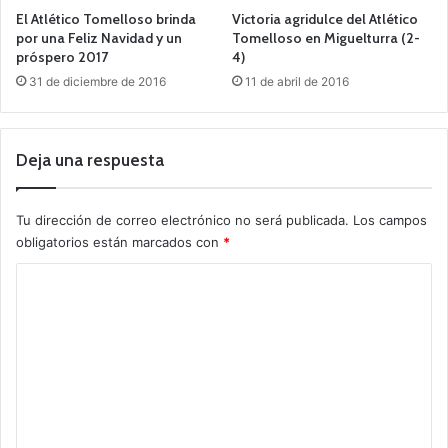
El Atlético Tomelloso brinda
Victoria agridulce del Atlético
por una Feliz Navidad y un
Tomelloso en Miguelturra (2-
próspero 2017
4)
31 de diciembre de 2016
11 de abril de 2016
Deja una respuesta
Tu dirección de correo electrónico no será publicada.
Los campos
obligatorios están marcados con
*
C
o
m
e
n
t