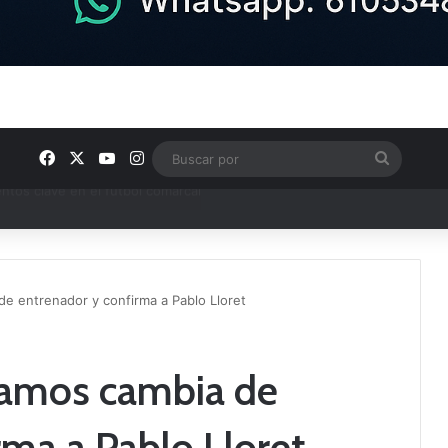
Facebook
X
YouTube
Instagram
Buscar
por
ptana continúan perfilando sus plantillas
de entrenador y confirma a Pablo Lloret
llamos cambia de
rma a Pablo Lloret