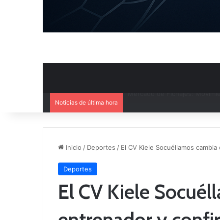
Noticias de última hora
El CB Villarrobledo y el CB Cri
Inicio
/
Deportes
/
El CV Kiele Socuéllamos cambia 
Deportes
El CV Kiele Socué
entrenador y confi