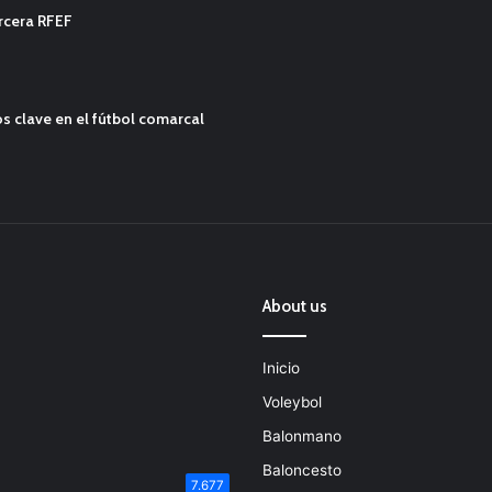
ercera RFEF
s clave en el fútbol comarcal
About us
Inicio
Voleybol
Balonmano
Baloncesto
7.677