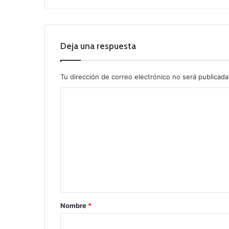
Deja una respuesta
Tu dirección de correo electrónico no será publicada
C
o
m
e
n
t
a
r
Nombre
*
i