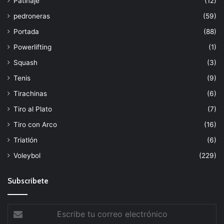
Patinaje
(12)
pedroneras
(59)
Portada
(88)
Powerlifting
(1)
Squash
(3)
Tenis
(9)
Tirachinas
(6)
Tiro al Plato
(7)
Tiro con Arco
(16)
Triatlón
(6)
Voleybol
(229)
Subscribete
Escribe
tu