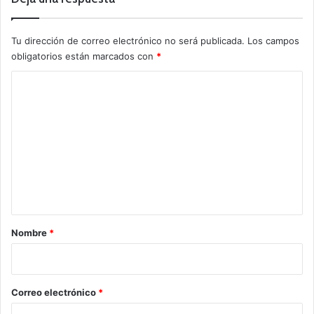
Tu dirección de correo electrónico no será publicada.
Los campos
obligatorios están marcados con
*
C
o
m
e
n
t
a
r
Nombre
*
i
o
*
Correo electrónico
*