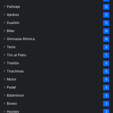
Patinaje
12
Ajedrez
11
Duatlón
11
Billar
10
Gimnasia Rítmica
10
Tenis
9
Tiro al Plato
7
Triatlón
6
Tirachinas
6
Motor
6
Padel
4
Bádminton
4
Boxeo
3
Hockey
3