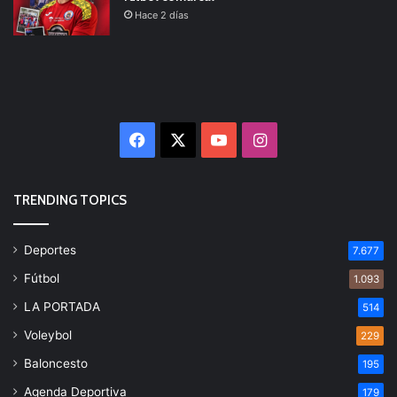
Hace 2 días
Facebook
X
YouTube
Instagram
TRENDING TOPICS
Deportes
7.677
Fútbol
1.093
LA PORTADA
514
Voleybol
229
Baloncesto
195
Agenda Deportiva
179