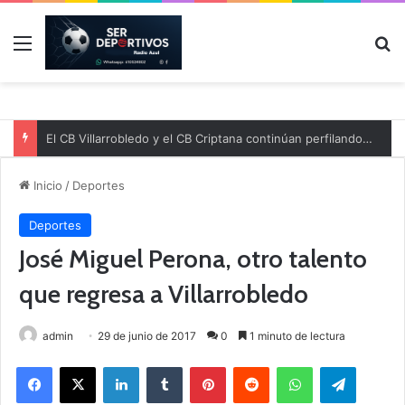
Menú
B
El CB Villarrobledo y el CB Criptana continúan perfilando sus plantillas
Inicio
/
Deportes
Deportes
José Miguel Perona, otro talento
que regresa a Villarrobledo
admin
29 de junio de 2017
0
1 minuto de lectura
Facebook
X
LinkedIn
Tumblr
Pinterest
Reddit
WhatsApp
Telegram