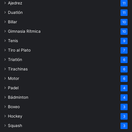
Ajedrez
11
Duatlón
11
Billar
10
Gimnasia Rítmica
10
Tenis
9
Tiro al Plato
7
Triatlón
6
Tirachinas
6
Motor
6
Padel
4
Bádminton
4
Boxeo
3
Hockey
3
Squash
3