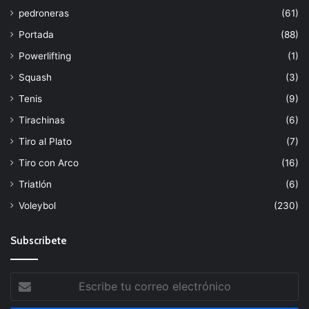
pedroneras
(61)
Portada
(88)
Powerlifting
(1)
Squash
(3)
Tenis
(9)
Tirachinas
(6)
Tiro al Plato
(7)
Tiro con Arco
(16)
Triatlón
(6)
Voleybol
(230)
Subscribete
Escribe
tu
correo