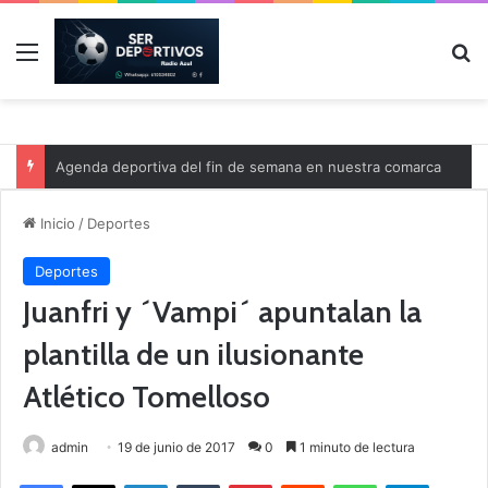
Menú
B
Agenda deportiva del fin de semana en nuestra comarca
Inicio
/
Deportes
Deportes
Juanfri y ´Vampi´ apuntalan la
plantilla de un ilusionante
Atlético Tomelloso
admin
19 de junio de 2017
0
1 minuto de lectura
Facebook
X
LinkedIn
Tumblr
Pinterest
Reddit
WhatsApp
Telegram