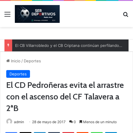
Menú
B
El CB Villarrobledo y el CB Criptana continúan perfilando sus plantillas
Inicio
/
Deportes
Deportes
El CD Pedroñeras evita el arrastre
con el ascenso del CF Talavera a
2ªB
admin
28 de mayo de 2017
0
Menos de un minuto
Facebook
X
LinkedIn
Tumblr
Pinterest
Reddit
WhatsApp
Telegram