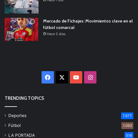
Mercado de Fichajes: Movimientos clave en el
fútbol comarcal
Hace 2 días
Facebook
X
YouTube
Instagram
TRENDING TOPICS
Deportes
7.677
Fútbol
1.093
LA PORTADA
514