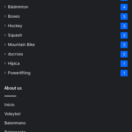
Bádminton
4
Boxeo
3
Hockey
3
Squash
3
Mountain Bike
3
ducross
2
Hípica
1
Powerlifting
1
About us
Inicio
Voleybol
Balonmano
Baloncesto