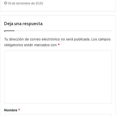
16 de diciembre de 2025
Deja una respuesta
Tu dirección de correo electrónico no será publicada.
Los campos
obligatorios están marcados con
*
C
o
m
e
n
t
a
r
Nombre
*