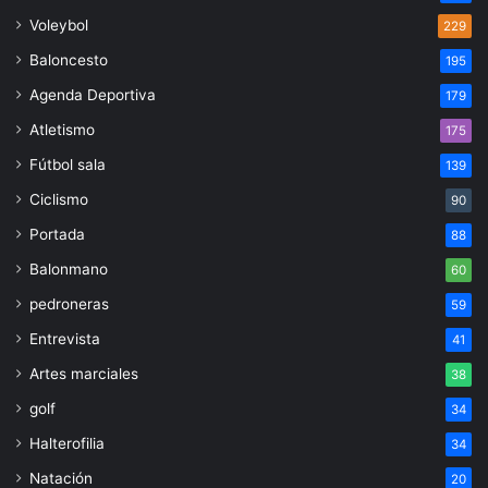
Voleybol
229
Baloncesto
195
Agenda Deportiva
179
Atletismo
175
Fútbol sala
139
Ciclismo
90
Portada
88
Balonmano
60
pedroneras
59
Entrevista
41
Artes marciales
38
golf
34
Halterofilia
34
Natación
20