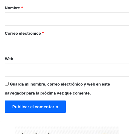
r
Nombre
*
i
o
*
Correo electrónico
*
Web
Guarda mi nombre, correo electrónico y web en este
navegador para la próxima vez que comente.