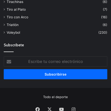
Tirachinas
(6)
Tiro al Plato
(7)
Tiro con Arco
(16)
Triatlón
(6)
Voleybol
(230)
Subscribete
Escribe
tu
correo
electrónico
Todo el deporte
Facebook
X
YouTube
Instagram