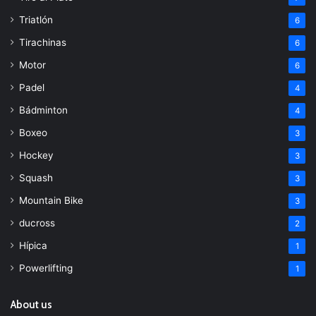
Triatlón
6
Tirachinas
6
Motor
6
Padel
4
Bádminton
4
Boxeo
3
Hockey
3
Squash
3
Mountain Bike
3
ducross
2
Hípica
1
Powerlifting
1
About us