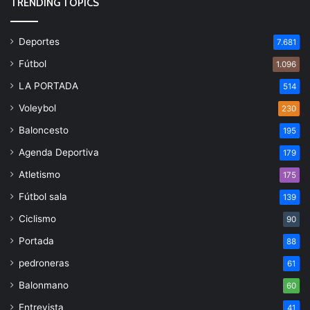
TRENDING TOPICS
Deportes
7.681
Fútbol
1.096
LA PORTADA
514
Voleybol
230
Baloncesto
195
Agenda Deportiva
179
Atletismo
175
Fútbol sala
139
Ciclismo
90
Portada
88
pedroneras
61
Balonmano
60
Entrevista
41