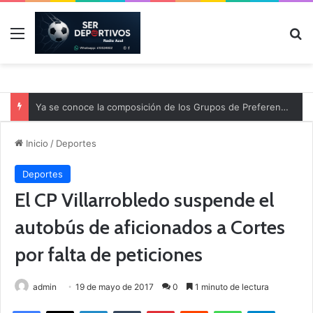
Menú
B
Ya se conoce la composición de los Grupos de Preferente y el calendario
Inicio
/
Deportes
Deportes
El CP Villarrobledo suspende el
autobús de aficionados a Cortes
por falta de peticiones
admin
19 de mayo de 2017
0
1 minuto de lectura
Facebook
X
LinkedIn
Tumblr
Pinterest
Reddit
WhatsApp
Telegram