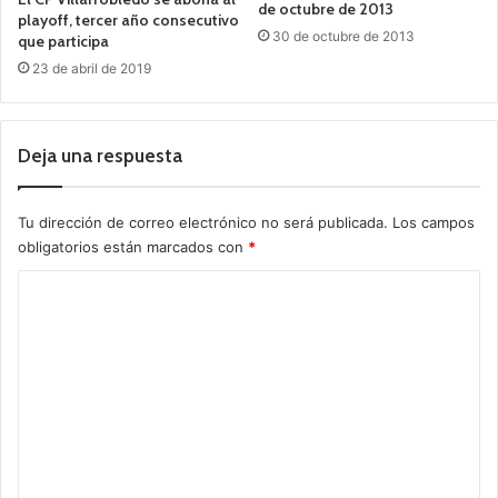
de octubre de 2013
playoff, tercer año consecutivo
30 de octubre de 2013
que participa
23 de abril de 2019
Deja una respuesta
Tu dirección de correo electrónico no será publicada.
Los campos
obligatorios están marcados con
*
C
o
m
e
n
t
a