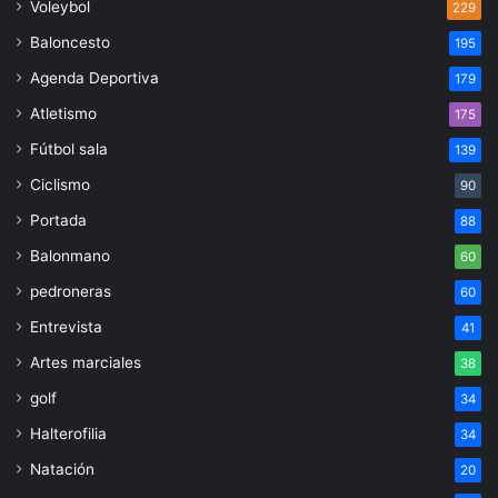
Voleybol
229
Baloncesto
195
Agenda Deportiva
179
Atletismo
175
Fútbol sala
139
Ciclismo
90
Portada
88
Balonmano
60
pedroneras
60
Entrevista
41
Artes marciales
38
golf
34
Halterofilia
34
Natación
20