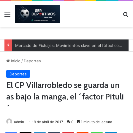
Menú
B
Mercado de Fichajes: Movimientos clave en el fútbol comarcal
Inicio
/
Deportes
Deportes
El CP Villarrobledo se guarda un
as bajo la manga, el ´factor Pituli
´
admin
19 de abril de 2017
0
1 minuto de lectura
Facebook
X
LinkedIn
Tumblr
Pinterest
Reddit
WhatsApp
Telegram