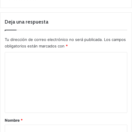
Deja una respuesta
Tu dirección de correo electrónico no será publicada.
Los campos
obligatorios están marcados con
*
C
o
m
e
n
t
a
r
Nombre
*
i