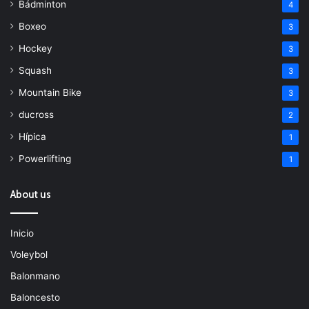
Bádminton
4
Boxeo
3
Hockey
3
Squash
3
Mountain Bike
3
ducross
2
Hípica
1
Powerlifting
1
About us
Inicio
Voleybol
Balonmano
Baloncesto