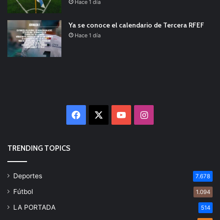
Hace 1 día
Ya se conoce el calendario de Tercera RFEF
Hace 1 día
Facebook
X
YouTube
Instagram
TRENDING TOPICS
Deportes
7.678
Fútbol
1.094
LA PORTADA
514