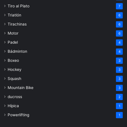
Tiro al Plato
7
Triatlón
6
Tirachinas
6
Motor
6
Padel
4
Bádminton
4
Boxeo
3
Hockey
3
Squash
3
Mountain Bike
3
ducross
2
Hípica
1
Powerlifting
1