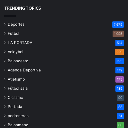
TRENDING TOPICS
Deportes
7.679
Fútbol
1.095
LA PORTADA
514
Voleybol
229
Baloncesto
195
Agenda Deportiva
179
Atletismo
175
Fútbol sala
139
Ciclismo
90
Portada
88
pedroneras
61
Balonmano
60