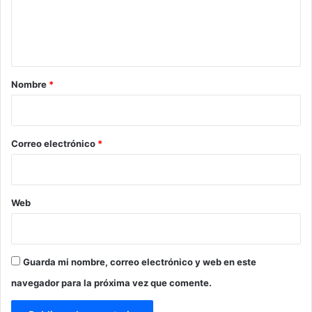
n
t
a
r
Nombre
*
i
o
*
Correo electrónico
*
Web
Guarda mi nombre, correo electrónico y web en este
navegador para la próxima vez que comente.