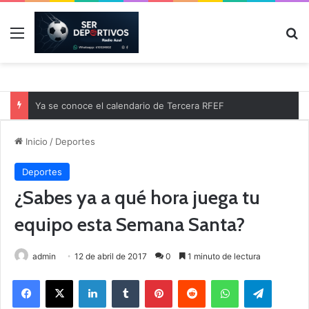
Menú
B
Ya se conoce el calendario de Tercera RFEF
Inicio
/
Deportes
Deportes
¿Sabes ya a qué hora juega tu
equipo esta Semana Santa?
admin
12 de abril de 2017
0
1 minuto de lectura
Facebook
X
LinkedIn
Tumblr
Pinterest
Reddit
WhatsApp
Telegram