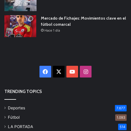
Mercado de Fichajes: Movimientos clave en el
fútbol comarcal
Hace 1 día
Facebook
X
YouTube
Instagram
TRENDING TOPICS
Deportes
7.677
Fútbol
1.093
LA PORTADA
514