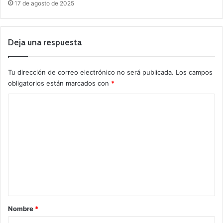
17 de agosto de 2025
Deja una respuesta
Tu dirección de correo electrónico no será publicada.
Los campos
obligatorios están marcados con
*
C
o
m
e
n
t
a
r
Nombre
*
i