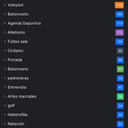
Voleybol
229
Baloncesto
195
Agenda Deportiva
179
Atletismo
175
Fútbol sala
139
Ciclismo
90
Portada
88
Balonmano
60
pedroneras
59
Entrevista
41
Artes marciales
38
golf
34
Halterofilia
34
Natación
20