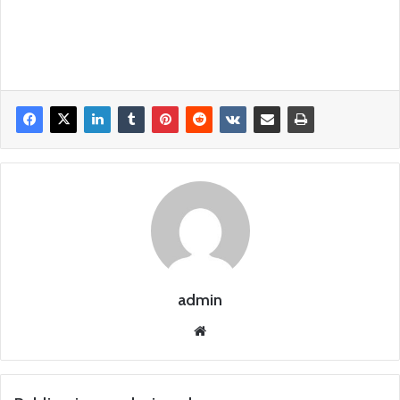
admin
Siti
o
we
b