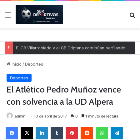
Menú
B
El CB Villarrobledo y el CB Criptana continúan perfilando sus plantillas
Inicio
/
Deportes
Deportes
El Atlético Pedro Muñoz vence
con solvencia a la UD Alpera
admin
10 de abril de 2017
0
1 minuto de lectura
Facebook
X
LinkedIn
Tumblr
Pinterest
Reddit
WhatsApp
Telegram