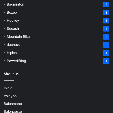
Bádminton
4
Boxeo
3
Hockey
3
Squash
3
Mountain Bike
3
ducross
2
Hípica
1
Powerlifting
1
About us
Inicio
Voleybol
Balonmano
Baloncesto