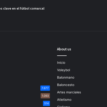
s clave en el fútbol comarcal
About us
Inicio
Voleybol
Balonmano
Baloncesto
7.677
Artes marciales
1.093
Atletismo
514
Ciclismo