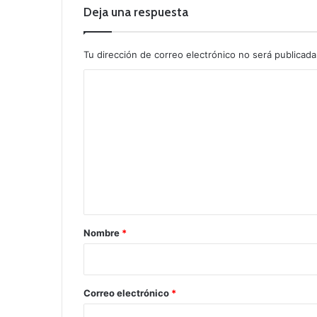
Deja una respuesta
Tu dirección de correo electrónico no será publicada
C
o
m
e
n
t
a
r
Nombre
*
i
o
*
Correo electrónico
*