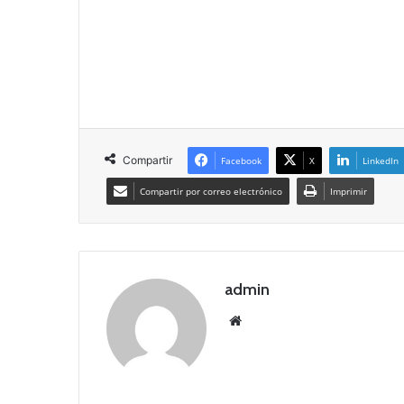
Compartir
Facebook
X
LinkedIn
Compartir por correo electrónico
Imprimir
admin
Siti
o
we
b