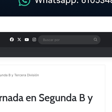
Facebook
X
YouTube
Instagram
Buscar
por
ptana continúan perfilando sus plantillas
unda B y Tercera División
ornada en Segunda B y