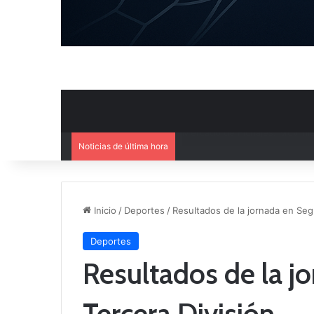
Noticias de última hora
El CB Villarrobledo y el CB Cri
Inicio
/
Deportes
/
Resultados de la jornada en Seg
Deportes
Resultados de la j
Tercera División