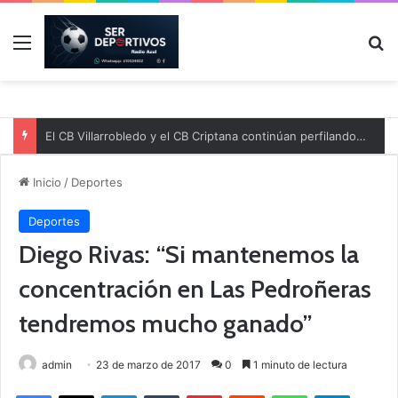
Menú
B
El CB Villarrobledo y el CB Criptana continúan perfilando sus plantillas
Inicio
/
Deportes
Deportes
Diego Rivas: “Si mantenemos la
concentración en Las Pedroñeras
tendremos mucho ganado”
admin
23 de marzo de 2017
0
1 minuto de lectura
Facebook
X
LinkedIn
Tumblr
Pinterest
Reddit
WhatsApp
Telegram