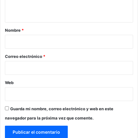
n
t
a
r
Nombre
*
i
o
*
Correo electrónico
*
Web
Guarda mi nombre, correo electrónico y web en este
navegador para la próxima vez que comente.