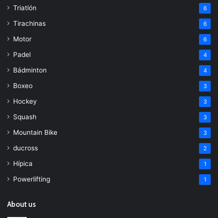
Triatlón
6
Tirachinas
6
Motor
6
Padel
4
Bádminton
4
Boxeo
3
Hockey
3
Squash
3
Mountain Bike
3
ducross
2
Hípica
1
Powerlifting
1
About us