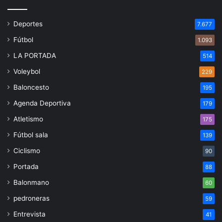
Deportes
7.677
Fútbol
1.093
LA PORTADA
514
Voleybol
229
Baloncesto
195
Agenda Deportiva
179
Atletismo
175
Fútbol sala
139
Ciclismo
90
Portada
88
Balonmano
60
pedroneras
59
Entrevista
41