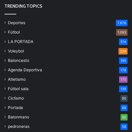
TRENDING TOPICS
Deportes
7.676
Fútbol
1.093
LA PORTADA
514
Voleybol
229
Baloncesto
195
Agenda Deportiva
178
Atletismo
175
Fútbol sala
139
Ciclismo
90
Portada
88
Balonmano
60
pedroneras
59