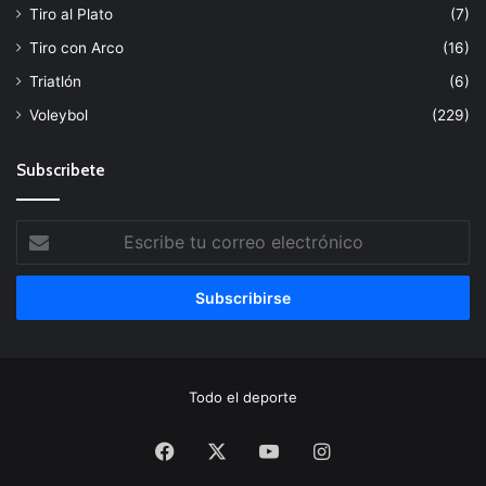
Tiro al Plato
(7)
Tiro con Arco
(16)
Triatlón
(6)
Voleybol
(229)
Subscribete
Escribe
tu
correo
electrónico
Todo el deporte
Facebook
X
YouTube
Instagram