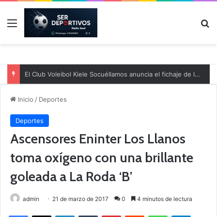
Menú
B
El Club Voleibol Kiele Socuéllamos anuncia el fichaje de la central norteamericana Morgan Thurlow para la temporada 2026/2027
Inicio
/
Deportes
Deportes
Ascensores Eninter Los Llanos
toma oxígeno con una brillante
goleada a La Roda ‘B’
admin
21 de marzo de 2017
0
4 minutos de lectura
Facebook
X
LinkedIn
Tumblr
Pinterest
Reddit
WhatsApp
Telegram