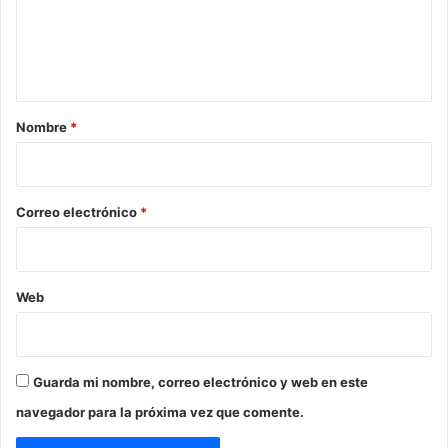
e
n
t
a
r
Nombre
*
i
o
*
Correo electrónico
*
Web
Guarda mi nombre, correo electrónico y web en este
navegador para la próxima vez que comente.