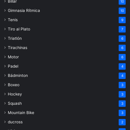
Billar
10
Gimnasia Rítmica
10
Tenis
9
Tiro al Plato
7
Triatlón
6
Tirachinas
6
Motor
6
Padel
4
Bádminton
4
Boxeo
3
Hockey
3
Squash
3
Mountain Bike
3
ducross
2