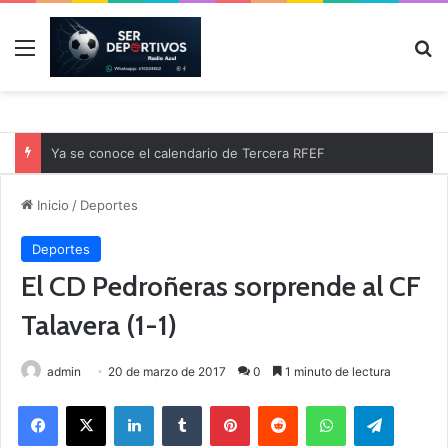
Menú
B
Ya se conoce el calendario de Tercera RFEF
Inicio
/
Deportes
Deportes
El CD Pedroñeras sorprende al CF
Talavera (1-1)
admin
20 de marzo de 2017
0
1 minuto de lectura
Facebook
X
LinkedIn
Tumblr
Pinterest
Reddit
WhatsApp
Telegram