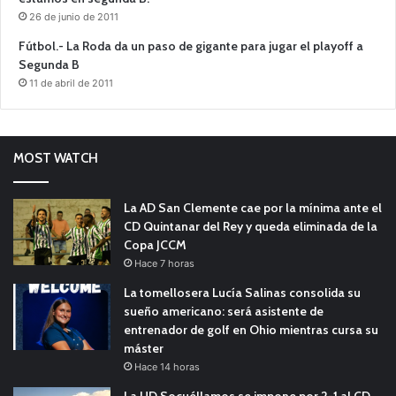
26 de junio de 2011
Fútbol.- La Roda da un paso de gigante para jugar el playoff a
Segunda B
11 de abril de 2011
MOST WATCH
La AD San Clemente cae por la mínima ante el
CD Quintanar del Rey y queda eliminada de la
Copa JCCM
Hace 7 horas
La tomellosera Lucía Salinas consolida su
sueño americano: será asistente de
entrenador de golf en Ohio mientras cursa su
máster
Hace 14 horas
La UD Socuéllamos se impone por 2-1 al CD