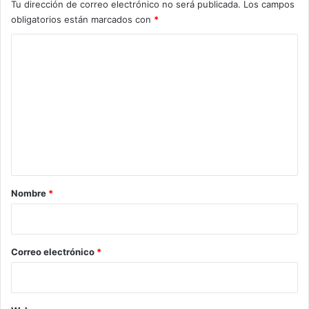
Tu dirección de correo electrónico no será publicada.
Los campos
obligatorios están marcados con
*
C
o
m
e
n
t
a
r
Nombre
*
i
o
*
Correo electrónico
*