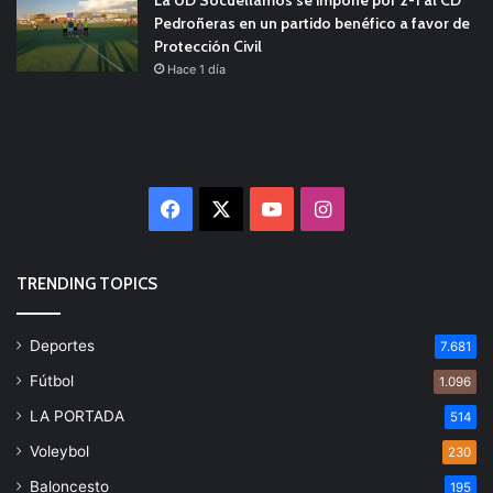
Pedroñeras en un partido benéfico a favor de
Protección Civil
Hace 1 día
Facebook
X
YouTube
Instagram
TRENDING TOPICS
Deportes
7.681
Fútbol
1.096
LA PORTADA
514
Voleybol
230
Baloncesto
195