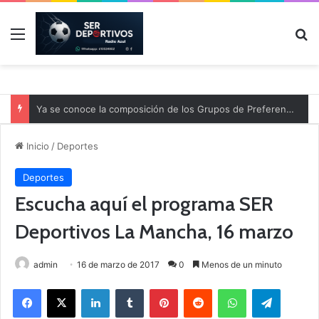
Menú
B
Ya se conoce la composición de los Grupos de Preferente y el calendario
Inicio
/
Deportes
Deportes
Escucha aquí el programa SER
Deportivos La Mancha, 16 marzo
admin
16 de marzo de 2017
0
Menos de un minuto
Facebook
X
LinkedIn
Tumblr
Pinterest
Reddit
WhatsApp
Telegram