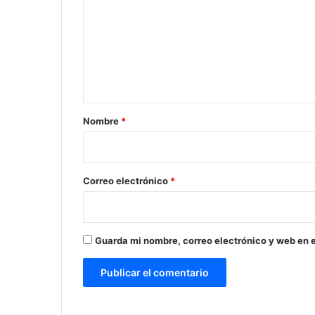
m
e
n
t
a
r
Nombre
*
i
o
*
Correo electrónico
*
Guarda mi nombre, correo electrónico y web en 