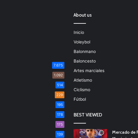
About us
Inicio
Voleybol
Balonmano
Baloncesto
7.675
Artes marciales
1.092
Atletismo
514
Ciclismo
229
Fútbol
195
BEST VIEWED
178
175
Mercado de F
139