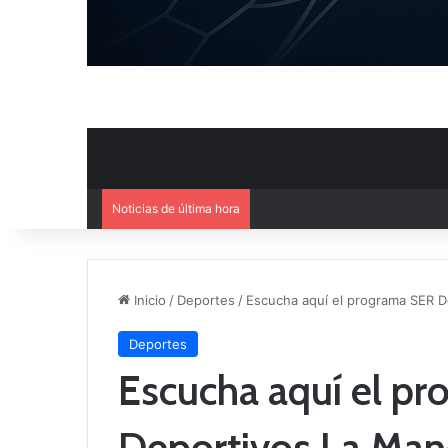
Noticias de última hora
El Cuenca Deportiva refuerza s
Inicio
/
Deportes
/
Escucha aquí el programa SER D
Deportes
Escucha aquí el p
Deportivos La Man