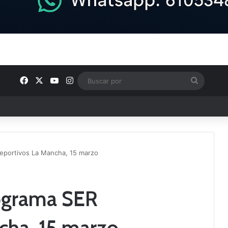
Facebook
X
YouTube
Instagram
Buscar
por
u plantilla con talento de la comarca
eportivos La Mancha, 15 marzo
rograma SER
cha, 15 marzo