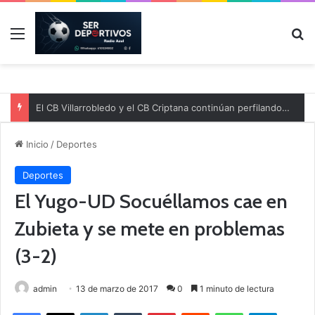
Menú
B
El CB Villarrobledo y el CB Criptana continúan perfilando sus plantillas
Inicio
/
Deportes
Deportes
El Yugo-UD Socuéllamos cae en
Zubieta y se mete en problemas
(3-2)
admin
13 de marzo de 2017
0
1 minuto de lectura
Facebook
X
LinkedIn
Tumblr
Pinterest
Reddit
WhatsApp
Telegram