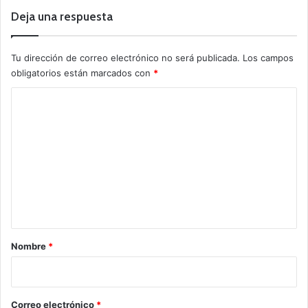
Deja una respuesta
Tu dirección de correo electrónico no será publicada.
Los campos
obligatorios están marcados con
*
C
o
m
e
n
t
a
r
Nombre
*
i
o
*
Correo electrónico
*