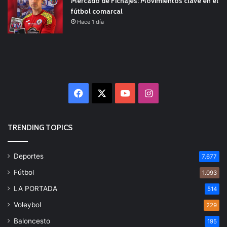
Mercado de Fichajes: Movimientos clave en el
fútbol comarcal
Hace 1 día
Facebook
X
YouTube
Instagram
TRENDING TOPICS
Deportes
7.677
Fútbol
1.093
LA PORTADA
514
Voleybol
229
Baloncesto
195