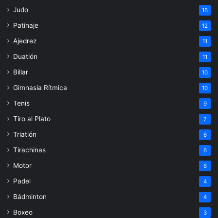
Judo
16
Patinaje
12
Ajedrez
11
Duatlón
11
Billar
10
Gimnasia Rítmica
10
Tenis
9
Tiro al Plato
7
Triatlón
6
Tirachinas
6
Motor
6
Padel
4
Bádminton
4
Boxeo
3