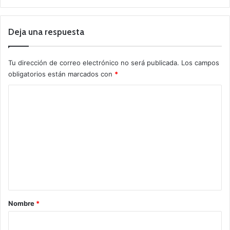
Deja una respuesta
Tu dirección de correo electrónico no será publicada.
Los campos
obligatorios están marcados con
*
C
o
m
e
n
t
a
r
Nombre
*
i