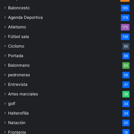
Baloncesto
195
Agenda Deportiva
179
Atletismo
175
Fútbol sala
139
Ciclismo
90
Portada
88
Balonmano
60
pedroneras
59
Entrevista
41
Artes marciales
38
golf
34
Halterofilia
34
Natación
20
Frontenis
18