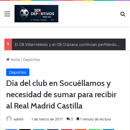
Menú
B
El CB Villarrobledo y el CB Criptana continúan perfilando sus plantillas
Inicio
/
Deportes
Deportes
Día del club en Socuéllamos y
necesidad de sumar para recibir
al Real Madrid Castilla
admin
1 de marzo de 2017
0
1 minuto de lectura
Facebook
X
LinkedIn
Tumblr
Pinterest
Reddit
WhatsApp
Telegram