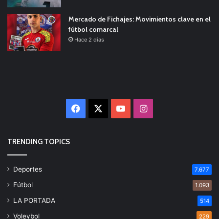
Mercado de Fichajes: Movimientos clave en el
fútbol comarcal
Hace 2 días
Facebook
X
YouTube
Instagram
TRENDING TOPICS
Deportes
7.677
Fútbol
1.093
LA PORTADA
514
Voleybol
229