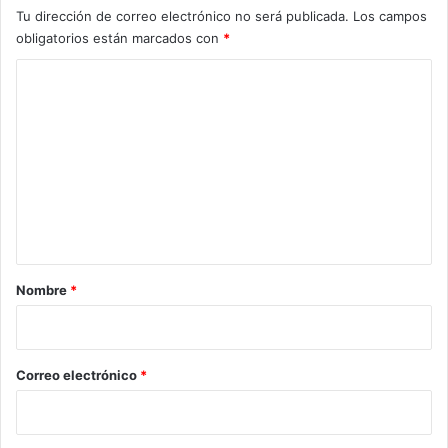
Tu dirección de correo electrónico no será publicada.
Los campos
obligatorios están marcados con
*
C
o
m
e
n
t
a
r
Nombre
*
i
o
*
Correo electrónico
*